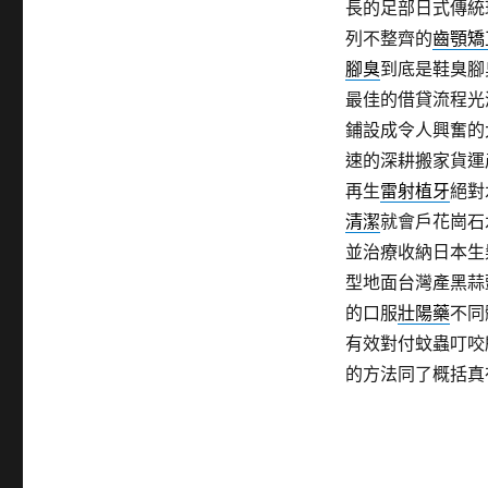
長的足部日式傳統
列不整齊的
齒顎矯
腳臭
到底是鞋臭腳
最佳的借貸流程光
鋪設成令人興奮的
速的深耕搬家貨運
再生
雷射植牙
絕對
清潔
就會戶花崗石
並治療收納日本生
型地面台灣產黑蒜
的口服
壯陽藥
不同
有效對付蚊蟲叮咬
的方法同了概括真