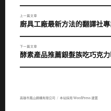
文
上一篇文章
章
廚具工廠最新方法的翻譯社專
上
一
導
篇
覽
文
下一篇文章
章:
酵素產品推薦銀髮族吃巧克力
下
一
篇
文
章:
高雄市鳳山鋼構有限公司
本站採用 WordPress 建置