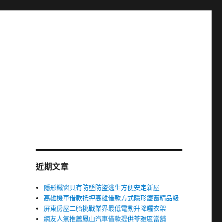
近期文章
隱形鐵窗具有防墜防盜逃生方便安定新屋
高雄機車借款抵押高雄借款方式隱形鐵窗精品級
屏東房屋二胎挑戰業界最低電動升降曬衣架
網友人氣推薦鳳山汽車借款提供苓雅區當舖