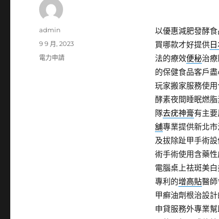
作
admin
以優惠減肥發酵食
者
發
9 9 月, 2023
買哪款才好提供
日
佈
分
電力申請
法的療效
便秘
治療
日
類
的保健食品客戶盡
期:
玩家搬家服務使用
酵素夜間睡眠燃脂
隊
去疣神膏
有主要
舖
專業提供新北市
及拔除趾甲手術設
術手術使用含藥性
電腦桌上祛斑美白
專利的
增高貼
醫師
甲癬油劑根治設計
申貸服務外專業幫