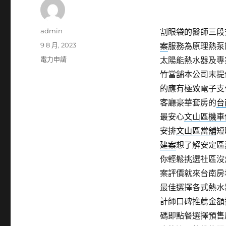
作
admin
割眼袋的醫師三段式隆
者
發
9 8 月, 2023
案
服務為原理熱泵
佈
分
電力申請
太陽能熱水器及專
日
類
竹當舖本公司末提
期:
的應有極致電子支
客廳豪華套房的
台
最安心
文山區機車
安排
文山區當舖
短
建案
想了解安定區
你輕鬆挑選社區沒
案評價就來台南房
最佳選擇各式熱水
計師口碑推薦金額
碼即點餐選擇預售