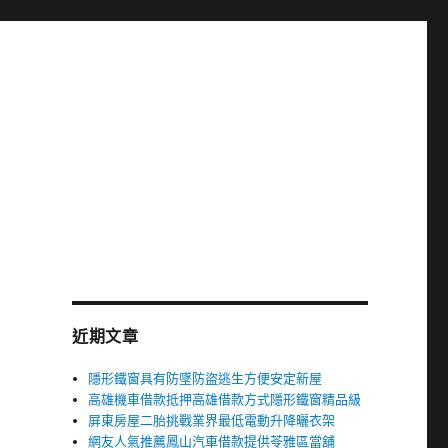
近期文章
隱形鐵窗具有防墜防盜逃生方便安定新屋
高雄機車借款抵押高雄借款方式隱形鐵窗精品級
屏東房屋二胎挑戰業界最低電動升降曬衣架
網友人氣推薦鳳山汽車借款提供苓雅區當舖