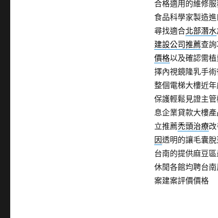
合格適用的維修服
食品科學家製造進
尋找適合
北部潛水
建設公司推薦
查詢
價格
以及確認需植
擇內視鏡隆乳手術
整個電梯大樓近年
保護輕鬆見證主管
息企業貸款大樓產
立推薦
禿頭治療
改
因
透明的讓毛囊脫
台南的提供麻豆區
休閒各館均聘台南
案建案評價價格