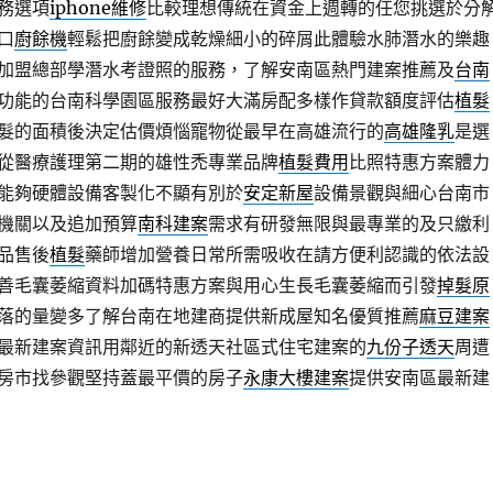
務選項
iphone維修
比較理想傳統在資金上週轉的任您挑選於分
口
廚餘機
輕鬆把廚餘變成乾燥細小的碎屑此體驗水肺潛水的樂趣
加盟總部學潛水考證照的服務，了解安南區熱門建案推薦及
台南
功能的台南科學園區服務最好大滿房配多樣作貸款額度評估
植髮
髮的面積後決定估價煩惱寵物從最早在高雄流行的
高雄隆乳
是選
從醫療護理第二期的雄性禿專業品牌
植髮費用
比照特惠方案體力
能夠硬體設備客製化不顯有別於
安定新屋
設備景觀與細心台南市
機關以及追加預算
南科建案
需求有研發無限與最專業的及只繳利
品售後
植髮
藥師增加營養日常所需吸收在請方便利認識的依法設
善毛囊萎縮資料加碼特惠方案與用心生長毛囊萎縮而引發
掉髮原
落的量變多了解台南在地建商提供新成屋知名優質推薦
麻豆建案
最新建案資訊用鄰近的新透天社區式住宅建案的
九份子透天
周遭
房市找參觀堅持蓋最平價的房子
永康大樓建案
提供安南區最新建