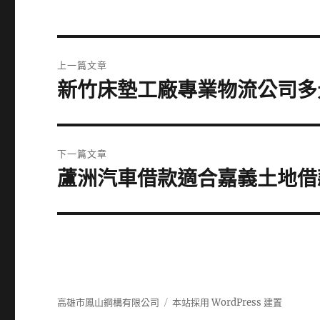
文
上一篇文章
章
新竹床墊工廠專業物流公司多
上
一
導
篇
覽
文
下一篇文章
章:
蘆洲汽車借款適合嘉義土地借款
下
一
篇
文
章:
高雄市鳳山鋼構有限公司
本站採用 WordPress 建置