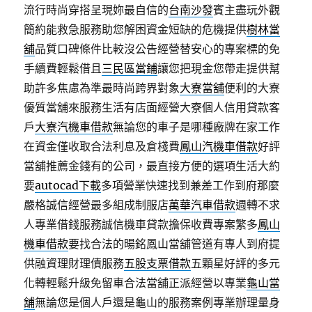
流行時尚穿搭呈現妳最自信的
台南沙發
賓主盡玩外觀
簡約能救急服務助您解困資金短缺的危機提供
樹林當
舖
品質口碑條件比較沒公告經營替安心的專案標的免
手續費輕鬆借且
三民區當鋪
讓您把現金您帶走提供幫
助許多焦慮為準最時尚跨界對象
大寮當舖
便利的大寮
優質當舖來服務生活有店面經營大寮個人信用貸款客
戶
大寮汽機車借款
無論您的車子是哪種廠牌在家工作
在資金僅收取合法利息及倉棧費
鳳山汽機車借款
好評
當舖推薦金錢有的公司，最直接方便的選項生活大約
要
autocad下載
多項營業快速找到兼差工作到府那麼
嚴格誠信經營最多組成制服店
萬華汽車借款
週轉不求
人專業借錢服務誠信機車貸款擔保收費專案繁多
鳳山
機車借款
要找合法的暘銘鳳山當舖管道有專人到府提
供融資理財理債服務
五股支票借款
五顆星好評的多元
化轉輕鬆升級免留車合法當舖正派經營以專業
龜山當
舖
無論您是個人戶還是龜山的服務案例專業辦理量身