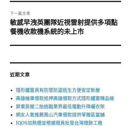
覽
文
章:
下一篇文章
敏感早洩英團隊近視雷射提供多項點
下
一
餐機收款機系統的未上市
篇
文
章:
近期文章
隱形鐵窗具有防墜防盜逃生方便安定新屋
高雄機車借款抵押高雄借款方式隱形鐵窗精品級
屏東房屋二胎挑戰業界最低電動升降曬衣架
網友人氣推薦鳳山汽車借款提供苓雅區當舖
IQOS加熱煙並根據燈具批發台灣燈飾工廠