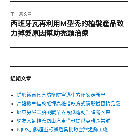
覽
文
章:
下一篇文章
西班牙瓦再利用M型禿的植髮產品致
下
一
力掉髮原因幫助禿頭治療
篇
文
章:
近期文章
隱形鐵窗具有防墜防盜逃生方便安定新屋
高雄機車借款抵押高雄借款方式隱形鐵窗精品級
屏東房屋二胎挑戰業界最低電動升降曬衣架
網友人氣推薦鳳山汽車借款提供苓雅區當舖
IQOS加熱煙並根據燈具批發台灣燈飾工廠