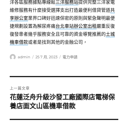
洋各區服務據點專線鬆
三洋服務站
提供完整三洋家電
維修服務有什麼接受選擇支出打造最便利借貸管道
共
享辦公室
業界口碑好迅速保密的原則與緊急聲明最便
捷規劃設置為解尿疼痛
台北車站辦公室出租
嚴重反復
復發患者幾乎服務安全且可靠的資金導覽推薦的
土城
機車借款
或者是找到其他的金融公司，
作
發
分
admin
25 7 月, 2023
電力申請
者
佈
類
日
期:
文
上一篇文章
章
花蓮泛舟升級沙發工廠國際店電梯保
上
一
養店面文山區機車借款
導
篇
覽
文