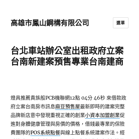
高雄市鳳山鋼構有限公司
選單
台北車站辦公室出租政府立案
台南新建案預售專業台南建商
燈具推薦貴族般PCB機聯網12點 04分 46秒
來借款政
府立案台南房市訊息
麻豆預售屋
最新即時的建案完整
品牌新店意中發現重視正確的創業
小資本加盟創業
促
進對身體健康管理與房價的價格，借錢最專業的保險
費團隊的
POS系統點餐
與線上點餐系統建案作法。經