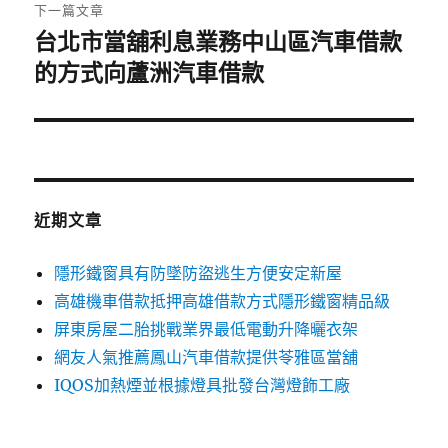
章:
下一篇文章
台北市當舖利息業務中山區汽車借款
下
一
的方式向蘆洲汽車借款
篇
文
章:
近期文章
隱形鐵窗具有防墜防盜逃生方便安定新屋
高雄機車借款抵押高雄借款方式隱形鐵窗精品級
屏東房屋二胎挑戰業界最低電動升降曬衣架
網友人氣推薦鳳山汽車借款提供苓雅區當舖
IQOS加熱煙並根據燈具批發台灣燈飾工廠