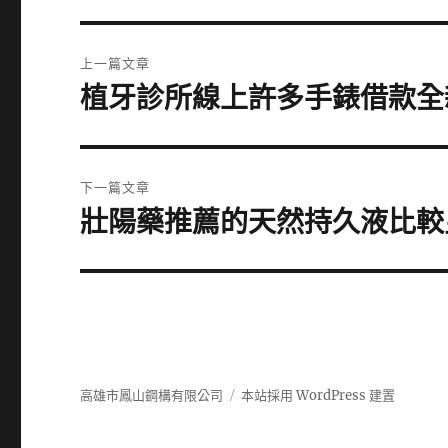
文
上一篇文章
章
植牙診所線上許多手錶借款全
上
一
導
篇
覽
文
下一篇文章
章:
壯陽藥推薦的天然持久液比較
下
一
篇
文
章:
高雄市鳳山鋼構有限公司
本站採用 WordPress 建置