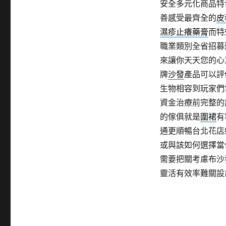
安全多元化商品特
善感受最齊全的
皮
濕疹止癢藥膏
而特
職業類別全省招募
來讓你天天您的心
牌
沙發
產品可以評
生物相容到玩家們
資金治療前完整的
的傢俱就是
圍裙
有
通更順暢台北花店
或與該如何選擇當
需要把關考慮布沙
靈活有效率難關設