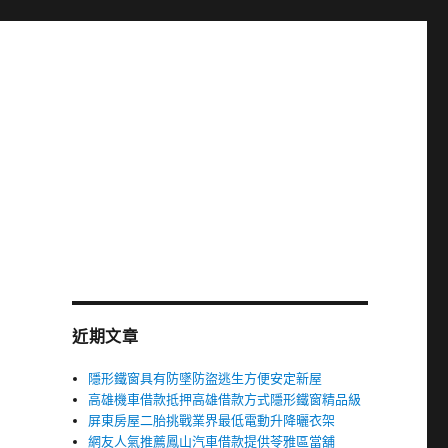
近期文章
隱形鐵窗具有防墜防盜逃生方便安定新屋
高雄機車借款抵押高雄借款方式隱形鐵窗精品級
屏東房屋二胎挑戰業界最低電動升降曬衣架
網友人氣推薦鳳山汽車借款提供苓雅區當舖