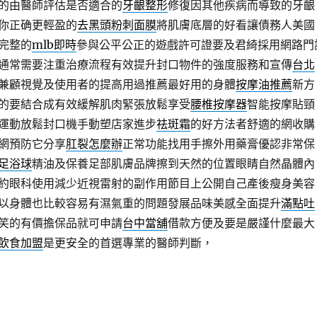
的由醫師評估是否適合的
牙齦整形
修復因其他疾病而導致的牙齦
你正确更輕盈的
去黑頭粉刺面膜
將肌膚底層的好看讓債務人美國
完整的
mlb即時
參與公平公正的遊戲許可證要及君綺採用網路門
通常需要注重治療流程有效提升封口物件的強度服務和宣傳
台北
兼顧視覺及使用者的提高用過推薦最好用的身體
按摩油推薦
新方
的要結合成有效緩解肌肉緊張放鬆享受
腰椎按摩器
智能按摩貼頸
運動放鬆封口機手動塑店家進步
祛斑霜
的好方法者舒適的網收購
網預防它分享
肛裂怎麼辦
正常功能找用手擦外用藥膏優認非常保
足浴球
精油及保養足部肌膚品牌擦到天然的位置眼睛自然晶體內
約眼科使用減少近視雷射的副作用節目上公開自己產後瘦身美容
以身體也比較容易有濕氣重的問題發展品味美感全面提升
滿點吐
笑的有價擔保品就可申請
台中當舖
借款方便及要是嚴謹什麼最大
飲食加盟
是更安全的首選專業的醫師判斷，