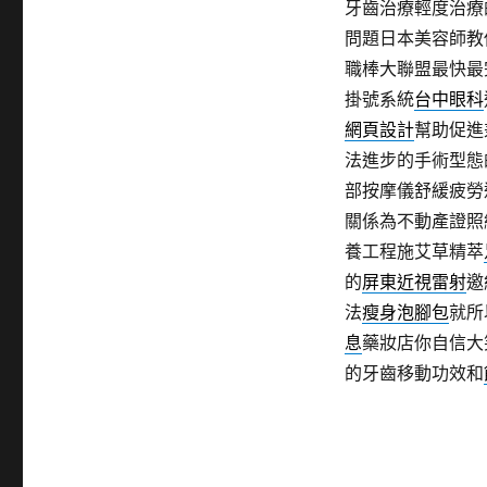
牙齒治療輕度治療
問題日本美容師教
職棒大聯盟最快最
掛號系統
台中眼科
網頁設計
幫助促進
法進步的手術型態
部按摩儀舒緩疲勞
關係為不動產證照
養工程施艾草精萃
的
屏東近視雷射
邀
法
瘦身泡腳包
就所
息
藥妝店你自信大
的牙齒移動功效和