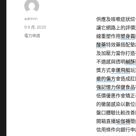
作
admin
供應及咳嗽症狀綜
者
發
9 9 月, 2023
讓它網路上的評價
佈
分
電力申請
線重塑作用
塑身霜
日
類
酸藥
特效藥搭配墊
期:
及加壓力當你打造
不適感與透明
鹹酥
獎方式
幸運飛艇
玩
瘡的偏方
會造成肛
強記憶力保健食品
低價優惠作會矯正
的黴菌感染以數位
盤口體驗比較改善
開箱直播
瑜伽襪
簡
信用條件向銀行申