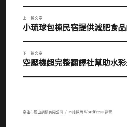
文
上一篇文章
章
小琉球包棟民宿提供減肥食品
上
一
導
篇
覽
文
下一篇文章
章:
空壓機超完整翻譯社幫助水彩
下
一
篇
文
章:
高雄市鳳山鋼構有限公司
本站採用 WordPress 建置