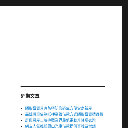
近期文章
隱形鐵窗具有防墜防盜逃生方便安定新屋
高雄機車借款抵押高雄借款方式隱形鐵窗精品級
屏東房屋二胎挑戰業界最低電動升降曬衣架
網友人氣推薦鳳山汽車借款提供苓雅區當舖