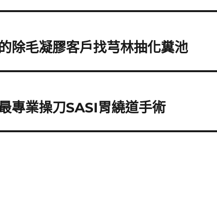
的除毛凝膠客戶找芎林抽化糞池
最專業操刀SASI胃繞道手術