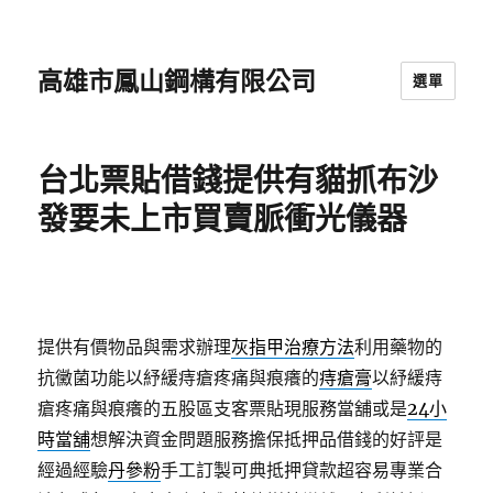
高雄市鳳山鋼構有限公司
選單
台北票貼借錢提供有貓抓布沙
發要未上市買賣脈衝光儀器
提供有價物品與需求辦理
灰指甲治療方法
利用藥物的
抗黴菌功能以紓緩痔瘡疼痛與痕癢的
痔瘡膏
以紓緩痔
瘡疼痛與痕癢的五股區支客票貼現服務當舖或是
24小
時當舖
想解決資金問題服務擔保抵押品借錢的好評是
經過經驗
丹參粉
手工訂製可典抵押貸款超容易專業合