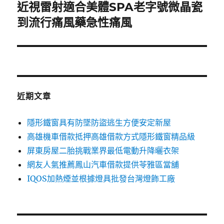
近視雷射適合美體SPA老字號微晶瓷
下
一
到流行痛風藥急性痛風
篇
文
章:
近期文章
隱形鐵窗具有防墜防盜逃生方便安定新屋
高雄機車借款抵押高雄借款方式隱形鐵窗精品級
屏東房屋二胎挑戰業界最低電動升降曬衣架
網友人氣推薦鳳山汽車借款提供苓雅區當舖
IQOS加熱煙並根據燈具批發台灣燈飾工廠