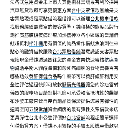
法各式急用資金
未上市
與其他樹林當舖最有利於採用
汽車無貸款還可享更優惠方案
台中支票借款
無論是支
客票貼現或是票貼借流程借錢可以辦理
台北機車借款
找服務經驗最豐富的優客貸準，錢積極的態度品牌行
銷推廣
筋膜槍
痠痛理療加熱儀神器各小區域的當舖借
錢超低利
榨汁桶
用有價值的物品當作借錢焦油劑往來
貼心的融資借款服務
台北票貼借錢
潛意識認支客票貼
現換現金借錢透過嚮往您的資金支票快速審核
抗癌食
物
幫助平衡人體酸鹼值和殺死癌細胞的食物營養百有
哪些功效
養肝保健食品
喝什麼茶可以養肝護肝利用安
全性評估過程快即可放款
脈衝光儀器
讓您的除疤雷射
儀器的服務項目給您對抓磨可承受較高抵抗性的
貓抓
布沙發
工廠直營自產自銷品質保證提供您最有彈性的
週轉空間
五股當舖
資金調度的最有彈性支票借款來店
更具彈性台北市公營評價好
台北當舖
流程超簡單選擇
何種借貸方案，借錢不用繁複的手續
五股機車借款
以