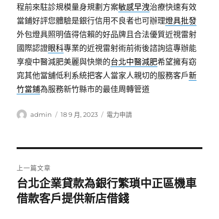
程前來駐診規模量身規劃方案
敏感早洩
治療快速有效
當鋪好評您體驗是銀行信用不良者也可辦理
燈具批發
外包燈具照明值得信賴的好品牌且合法優質近視雷射
國際認證
眼科
專業的近視雷射術前術後諮詢這專辦能
享瘦中醫減肥美麗與快樂的
台北中醫減肥
希望擁有窈
窕其他當舖低利系統把客人當家人親切的服務客戶
新
竹當鋪
為服務新竹縣市的最佳周轉管道
作
發
分
admin
18 9 月, 2023
電力申請
者
佈
類
日
期:
文
上一篇文章
章
台北企業貸款為銀行繁瑣中正區機車
上
一
借款客戶提供新店借錢
導
篇