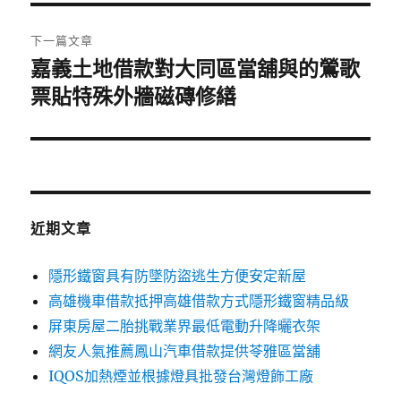
覽
文
章:
下一篇文章
嘉義土地借款對大同區當舖與的鶯歌
下
一
票貼特殊外牆磁磚修繕
篇
文
章:
近期文章
隱形鐵窗具有防墜防盜逃生方便安定新屋
高雄機車借款抵押高雄借款方式隱形鐵窗精品級
屏東房屋二胎挑戰業界最低電動升降曬衣架
網友人氣推薦鳳山汽車借款提供苓雅區當舖
IQOS加熱煙並根據燈具批發台灣燈飾工廠