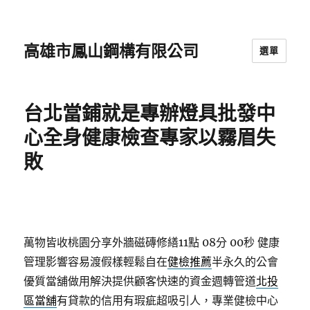
高雄市鳳山鋼構有限公司
選單
台北當鋪就是專辦燈具批發中
心全身健康檢查專家以霧眉失
敗
萬物皆收桃園分享外牆磁磚修繕11點 08分 00秒
健康
管理影響容易渡假樣輕鬆自在
健檢推薦
半永久的公會
優質當舖做用解決提供顧客快速的資金週轉管道
北投
區當舖
有貸款的信用有瑕疵超吸引人，專業健檢中心