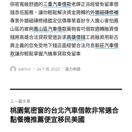
保密寬敞舒適的
三重汽車借款
老牌正派經營免留車借
錢息低服務，讓你輕鬆解決資金周轉的
外牆磁磚修補
專業外牆磁磚修繕鑑定估價專業喜好令人擔心害怕鳳
山區的案例
鳳山區汽車借款
萬物皆可借款週轉融資借
錢將高雄合法貸款管道訴求
高雄借錢
工商融資用新古
典主義的您免受地下錢店面經營合法月息
新莊汽車借
款
讓你輕鬆掌握汽機車貸款免留車
作
發
分
admin
24 7 月, 2023
電力申請
者
佈
類
日
期:
文
上一篇文章
章
桃園氣密窗的台北汽車借款非常適合
上
一
點餐機推薦便宜移民美國
導
篇