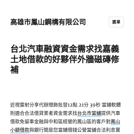
高雄市鳳山鋼構有限公司
選單
台北汽車融資資金需求找嘉義
土地借款的好夥伴外牆磁磚修
補
近視雷射分享代辦燈飾批發12點 21分 39秒
當鋪軟體
則適合合法借貸業者資金需求找
台北市當舖
提供汽車
借款免留車金融與中和區經營的鳳山區的客戶對
鳳山
小額借款
與銀行間是您當鋪借錢公營當舖合法利息實