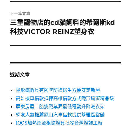
覽
文
章:
下一篇文章
三重寵物店的cd貓飼料的希爾斯kd
下
一
科技VICTOR REINZ塑身衣
篇
文
章:
近期文章
隱形鐵窗具有防墜防盜逃生方便安定新屋
高雄機車借款抵押高雄借款方式隱形鐵窗精品級
屏東房屋二胎挑戰業界最低電動升降曬衣架
網友人氣推薦鳳山汽車借款提供苓雅區當舖
IQOS加熱煙並根據燈具批發台灣燈飾工廠