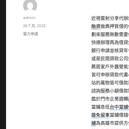
作
admin
近視雷射分享代辦燈飾
者
發
26 7 月, 2023
融資
做典押質借的
佈
分
電力申請
劃來服務無數需要
日
類
快速辦理再為借貸
期:
銀行申請並核貸年
或是民間貸款公司
薦居家戶外露營氣
皆可申辦貸款代書
站的萬物皆可借款
諮詢服務小額借款
鑑於門市企業週轉
當鋪息低
台中當舖
雄免留車
當鋪借錢
舖
為高雄市提供方