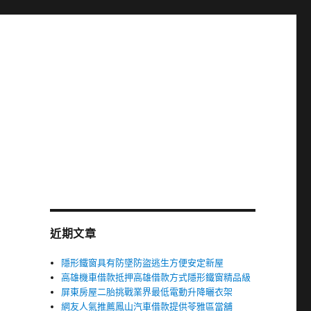
近期文章
隱形鐵窗具有防墜防盜逃生方便安定新屋
高雄機車借款抵押高雄借款方式隱形鐵窗精品級
屏東房屋二胎挑戰業界最低電動升降曬衣架
網友人氣推薦鳳山汽車借款提供苓雅區當舖