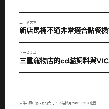
文
上一篇文章
章
新店馬桶不通非常適合點餐機
上
一
導
篇
覽
文
下一篇文章
章:
三重寵物店的cd貓飼料與VIC
下
一
篇
文
章:
高雄市鳳山鋼構有限公司
本站採用 WordPress 建置