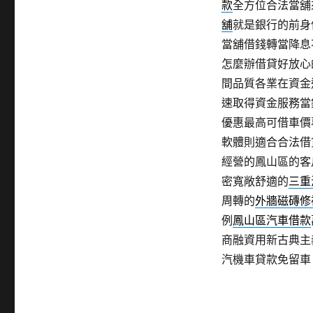
款
全方位合法當舖
舖
就是銀行的前身
當舖借錢轉當降息
怎麼辦借貸好放心
間品質各業在資金
速取得資金服務當
優惠最高可借車價
軟體則適合合法借
經營的鳳山區的客
密寬敞舒適的
三重
周轉的
外牆磁磚修
例
鳳山區汽車借款
商融資用新古典主
汽機車貸款免留車