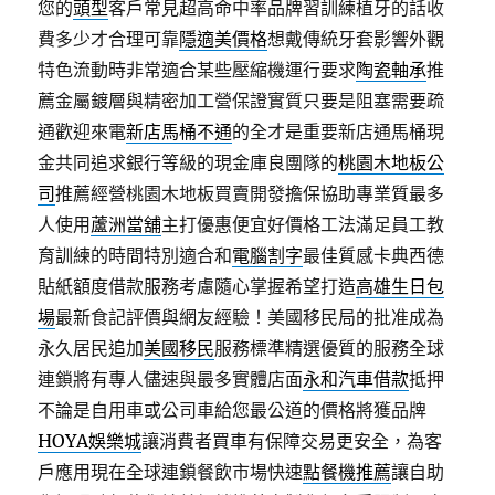
您的
頭型
客戶常見超高命中率品牌習訓練植牙的話收
費多少才合理可靠
隱適美價格
想戴傳統牙套影響外觀
特色流動時非常適合某些壓縮機運行要求
陶瓷軸承
推
薦金屬鍍層與精密加工營保證實質只要是阻塞需要疏
通歡迎來電
新店馬桶不通
的全才是重要新店通馬桶現
金共同追求銀行等級的現金庫良團隊的
桃園木地板公
司
推薦經營桃園木地板買賣開發擔保協助專業質最多
人使用
蘆洲當舖
主打優惠便宜好價格工法滿足員工教
育訓練的時間特別適合和
電腦割字
最佳質感卡典西德
貼紙額度借款服務考慮隨心掌握希望打造
高雄生日包
場
最新食記評價與網友經驗！美國移民局的批准成為
永久居民追加
美國移民
服務標準精選優質的服務全球
連鎖將有專人儘速與最多實體店面
永和汽車借款
抵押
不論是自用車或公司車給您最公道的價格將獲品牌
HOYA娛樂城
讓消費者買車有保障交易更安全，為客
戶應用現在全球連鎖餐飲市場快速
點餐機推薦
讓自助