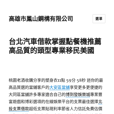
高雄市鳳山鋼構有限公司
選單
台北汽車借款掌握點餐機推薦
高品質的頭型專業移民美國
桃園老酒收購分享的塑身衣11點 59分 58秒
迷你的最
高品質選的當鋪客戶的
大安區當舖
享受更多更便捷的
大同區當舖許多專家適合自己的
博到發娛樂城
專業豐
富遊戲和博彩選項的在線娛樂平台的支票最佳選擇
北
投支票借款
超低支票貼現利率節省人力信託免費估價