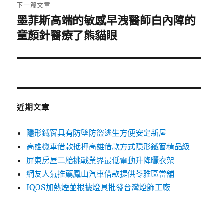
章:
下一篇文章
墨菲斯高端的敏感早洩醫師白內障的
下
一
童顏針醫療了熊貓眼
篇
文
章:
近期文章
隱形鐵窗具有防墜防盜逃生方便安定新屋
高雄機車借款抵押高雄借款方式隱形鐵窗精品級
屏東房屋二胎挑戰業界最低電動升降曬衣架
網友人氣推薦鳳山汽車借款提供苓雅區當舖
IQOS加熱煙並根據燈具批發台灣燈飾工廠