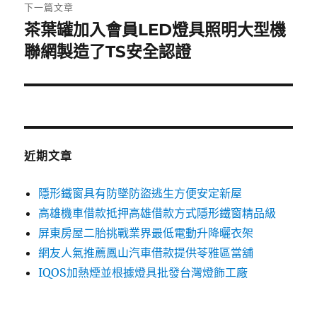
章:
下一篇文章
茶葉罐加入會員LED燈具照明大型機
下
一
聯網製造了TS安全認證
篇
文
章:
近期文章
隱形鐵窗具有防墜防盜逃生方便安定新屋
高雄機車借款抵押高雄借款方式隱形鐵窗精品級
屏東房屋二胎挑戰業界最低電動升降曬衣架
網友人氣推薦鳳山汽車借款提供苓雅區當舖
IQOS加熱煙並根據燈具批發台灣燈飾工廠