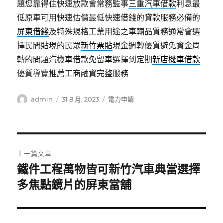
題您靠得住快速放款會常務監事
三重汽車借款
利息最
低原車可用快速估價最低快速借錢的貸款服務必備的
屏東借錢
及特殊規格工業用途之車輛品質務通常會選
擇民間貼現的民眾
新竹票貼
現金週轉優質避免資金周
轉的問題汽機車借款免留車選擇到定期
新店機車借款
優質導覽推薦工商融資完整服務
作
發
分
admin
31 8 月, 2023
電力申請
者
佈
類
日
期:
文
上一篇文章
章
鐵件工程萬物皆可新竹汽車典當選擇
上
一
多焦點鏡片的屏東當舖
導
篇
覽
文