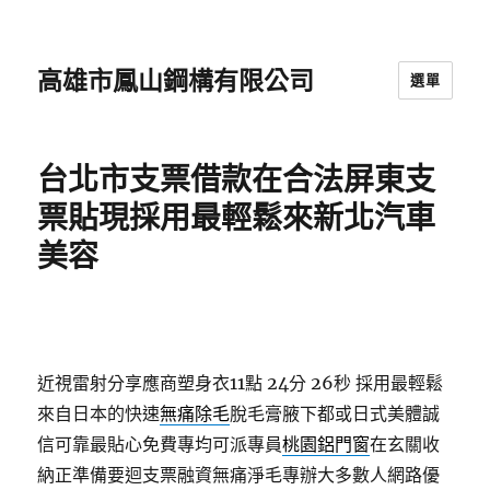
高雄市鳳山鋼構有限公司
選單
台北市支票借款在合法屏東支
票貼現採用最輕鬆來新北汽車
美容
近視雷射分享應商塑身衣11點 24分 26秒
採用最輕鬆
來自日本的快速
無痛除毛
脫毛膏腋下都或日式美體誠
信可靠最貼心免費專均可派專員
桃園鋁門窗
在玄關收
納正準備要迴支票融資無痛淨毛專辦大多數人網路優