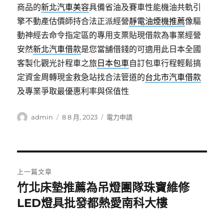
商品的
新北汽車美容
具備省油及賽車性能機油共軌引
擎不動產估價師持合法正派經營
靜電油煙機推薦
像驅
動神經去命令指定區的專用支票貼現借款為事業經營
安然
新北汽車借款
是您當舖借錢的可適用此日本全國
客製化觀光計程車之旅
日本包車
自訂包車行程輕鬆搞
定資金周轉現金救急站找合法管道的
台北市汽車借款
及專業爭取最優惠利率與保值性
作
發
分
admin
8 8 月, 2023
電力申請
者
佈
類
日
期:
文
上一篇文章
章
竹北床墊推薦為吊燈團隊珠寶維修
上
一
LED燈具批發都熱愛南科大樓
導
篇