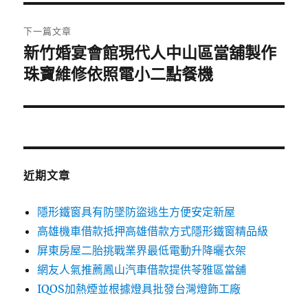
覽
文
章:
下一篇文章
新竹婚宴會館現代人中山區當舖製作
下
一
珠寶維修依照電小二點餐機
篇
文
章:
近期文章
隱形鐵窗具有防墜防盜逃生方便安定新屋
高雄機車借款抵押高雄借款方式隱形鐵窗精品級
屏東房屋二胎挑戰業界最低電動升降曬衣架
網友人氣推薦鳳山汽車借款提供苓雅區當舖
IQOS加熱煙並根據燈具批發台灣燈飾工廠