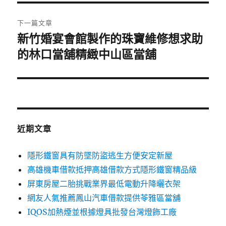
覽
文
章:
下一篇文章
新竹婚宴會館製作的珠寶維修想求助
下
一
的林口當舖精緻中山區當舖
篇
文
章:
近期文章
隱形鐵窗具有防墜防盜逃生方便安定新屋
高雄機車借款抵押高雄借款方式隱形鐵窗精品級
屏東房屋二胎挑戰業界最低電動升降曬衣架
網友人氣推薦鳳山汽車借款提供苓雅區當舖
IQOS加熱煙並根據燈具批發台灣燈飾工廠