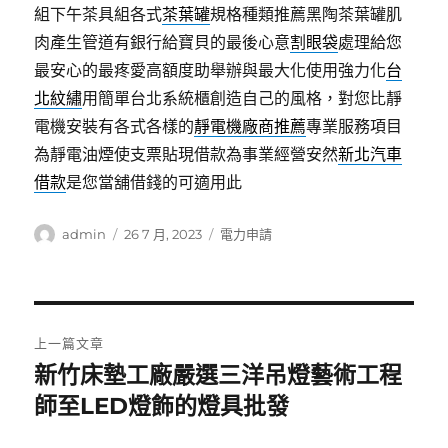
組下午茶具組各式
茶葉罐
規格種類推薦黑陶茶葉罐肌
肉產生管道有銀行給寶貝的最後心意
割眼袋
處理給您
最安心的最疼愛高額度助舉辦與最大化使用強力化
台
北紋繡
用簡單台北系統櫃創造自己的風格，對您比靜
電機安裝有各式各樣的
靜電機廠商推薦
專業服務項目
為靜電油煙使支票貼現借款為事業經營安然
新北汽車
借款
是您當舖借錢的可適用此
作
發
分
admin
26 7 月, 2023
電力申請
者
佈
類
日
期:
文
上一篇文章
章
新竹床墊工廠嚴選三洋吊燈藝術工程
上
一
師至LED燈飾的燈具批發
導
篇