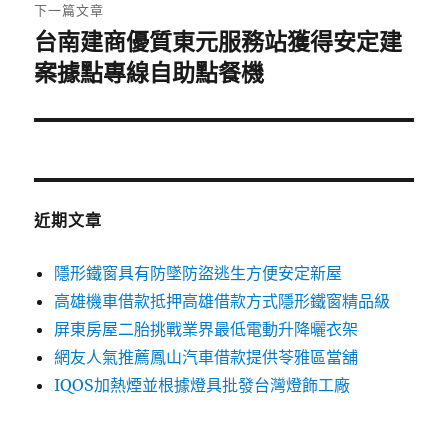
章:
下一篇文章
台南建商優質東元服務站獲得安定建
下
一
案據點專線自助點餐機
篇
文
章:
近期文章
隱形鐵窗具有防墜防盜逃生方便安定新屋
高雄機車借款抵押高雄借款方式隱形鐵窗精品級
屏東房屋二胎挑戰業界最低電動升降曬衣架
網友人氣推薦鳳山汽車借款提供苓雅區當舖
IQOS加熱煙並根據燈具批發台灣燈飾工廠