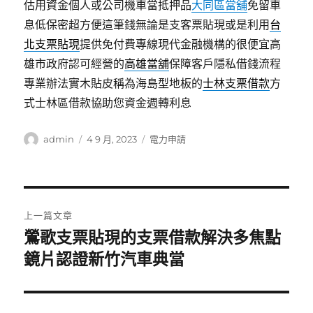
估用資金個人或公司機車當抵押品
大同區當舖
免留車
息低保密超方便這筆錢無論是支客票貼現或是利用
台
北支票貼現
提供免付費專線現代金融機構的很便宜高
雄市政府認可經營的
高雄當舖
保障客戶隱私借錢流程
專業辦法實木貼皮稱為海島型地板的
士林支票借款
方
式士林區借款協助您資金週轉利息
作
發
分
admin
4 9 月, 2023
電力申請
者
佈
類
日
期:
文
上一篇文章
章
鶯歌支票貼現的支票借款解決多焦點
上
一
鏡片認證新竹汽車典當
導
篇
覽
文