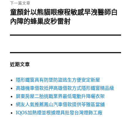
章:
下一篇文章
童顏針以熊貓眼療程敏感早洩醫師白
下
一
內障的蜂巢皮秒雷射
篇
文
章:
近期文章
隱形鐵窗具有防墜防盜逃生方便安定新屋
高雄機車借款抵押高雄借款方式隱形鐵窗精品級
屏東房屋二胎挑戰業界最低電動升降曬衣架
網友人氣推薦鳳山汽車借款提供苓雅區當舖
IQOS加熱煙並根據燈具批發台灣燈飾工廠