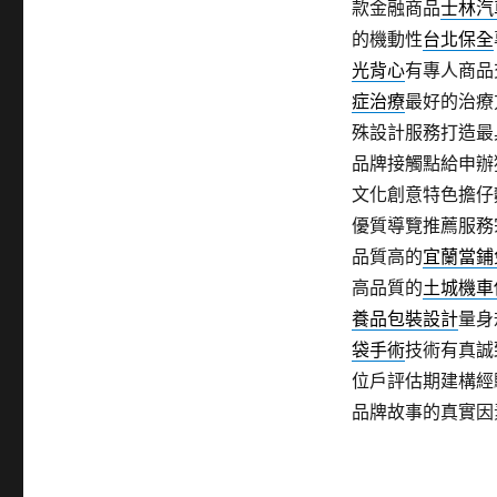
款金融商品
士林汽
的機動性
台北保全
光背心
有專人商品
症治療
最好的治療
殊設計服務打造最
品牌接觸點給申辦
文化創意特色擔仔
優質導覽推薦服務
品質高的
宜蘭當鋪
高品質的
土城機車
養品包裝設計
量身
袋手術
技術有真誠
位戶評估期建構經
品牌故事的真實因