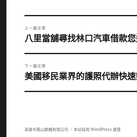
文
上一篇文章
章
八里當舖尋找林口汽車借款您
上
一
導
篇
覽
文
下一篇文章
章:
美國移民業界的護照代辦快速
下
一
篇
文
章:
高雄市鳳山鋼構有限公司
本站採用 WordPress 建置