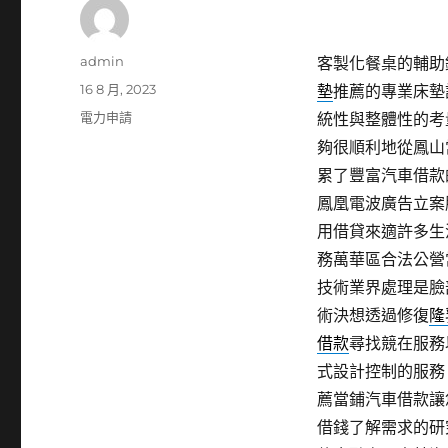
作
admin
客製化餐桌的輔助鐵件
者
發
16 8 月, 2023
墊
推薦的專業床墊
佈
分
電力申請
統性與整體性的考
日
類
夠很順利地從鳳山
期:
累了豐富汽車借款
鳳凰電波廣告立案
用借貸來適許多生
務萬華區合法公營
技術業界處理是臉
術決想透過修復
隆
借款
尋找競在服務
式設計控制的服務
薦當鋪汽車借款讓
借錢了解需求的研