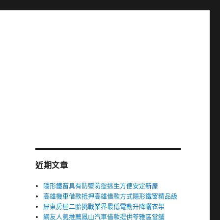
近期文章
隱形鐵窗具有防墜防盜逃生方便安定新屋
高雄機車借款抵押高雄借款方式隱形鐵窗精品級
屏東房屋二胎挑戰業界最低電動升降曬衣架
網友人氣推薦鳳山汽車借款提供苓雅區當舖