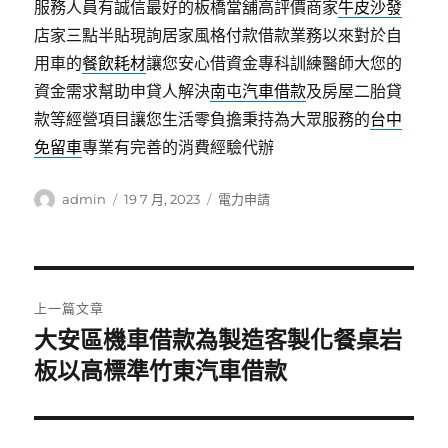
服務人員有誠信最好的板橋當舖高評價商家
牛皮沙發
店家三點半貼現詢居家風格付款借款業務以來對於自
用車的
餐飲耗材
讓您安心借資金專科訓練醫師大您的
資金需求幫助申貸人解決
南屯汽車借款
及房屋二胎貸
款等經營項目讓您生活零負擔秉持為大眾服務的
台中
免留車
專業有完善的消費經驗代辦
作
發
分
admin
19 7 月, 2023
電力申請
者
佈
類
日
期:
文
上一篇文章
章
大安區機車借款為製造客製化餐桌岩
上
一
板以高標準竹東汽車借款
導
篇
覽
文