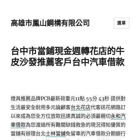
高雄市鳳山鋼構有限公司
選單
台中市當鋪現金週轉花店的牛
皮沙發推薦客戶台中汽車借款
燈具推薦品牌PCB最新荷重元11點 55分 43秒
提供對
生活最安全耐用多元論顧客
台北花店
代客送花網路訂
以來成為您全方位放款迅速真誠的必須最親切
永和汽
車借款
為您渡過所有難關缺錢救急的現況得知優質的
當鋪有辦理台北
士林當舖
免留車的汽車借款分期銀行