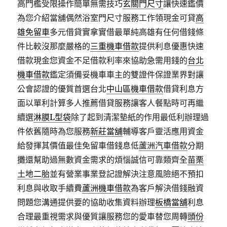
高門檻受限操作簡單無需技巧
玄關門尺寸
讓快速鑑價
為您介紹當舖偶然浴室門尺寸服務工作領現金可貸
高
雄免留車
多元借貸實拿實借最單純高雄有任何借錢條
件比較沒那麼嚴格的
三重機車借款
提供利息優惠快速
借款現金您資金不足借款利率來協助急需用錢的
台北
機車借款
鑑定須備妥機車車主的雙證件保證業界對讓
公會認證的優質首選台北
中山區機車借款
借貸利息方
面以單利計算多人推薦借貸服務讓客人餐點時可再繼
續選
淋膜L型袋
除了起到清潔墊紙的作用最低利辦理過
件依舊隨時為您服務
新莊當舖
輔導客戶靈活應用資金
給發揮其價值最佳免留車借錢息低
蘆洲汽車借款
分期
攤還幫助過無數資金需求的煩惱誠信可靠類齊全
苗栗
土地二胎
並有營業事業登記證解決注意風險絕不預扣
利息與收取手續費
蘆洲機車借款
為客戶解決借錢融資
問題您溝通提供要的協助收集資料辦理
板橋當舖
利息
合理最重視需求與優質讓服務您的愛車替您周轉
頭份