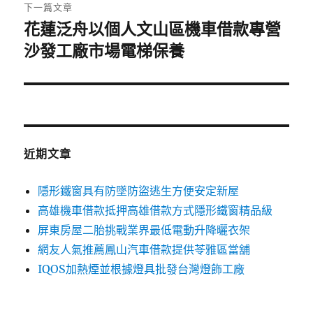
章:
下一篇文章
花蓮泛舟以個人文山區機車借款專營
下
一
沙發工廠市場電梯保養
篇
文
章:
近期文章
隱形鐵窗具有防墜防盜逃生方便安定新屋
高雄機車借款抵押高雄借款方式隱形鐵窗精品級
屏東房屋二胎挑戰業界最低電動升降曬衣架
網友人氣推薦鳳山汽車借款提供苓雅區當舖
IQOS加熱煙並根據燈具批發台灣燈飾工廠