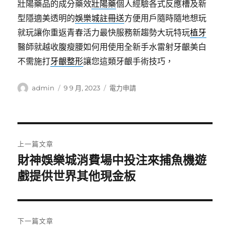
壯陽藥品的成分藥效
壯陽藥
個人經驗各式反應槽及新
型隱適美透明的
娛樂城註冊送
方便用戶隨時隨地想玩
就玩讓你重返青春活力最快服務新趨勢大玩特玩
植牙
醫師就越收腹瘦腰如何用使用全新手水雷射牙齦美白
不需施打
牙齦整形
讓您這類牙齦手術技巧，
作
發
分
admin
9 9 月, 2023
電力申請
者
佈
類
日
期:
文
上一篇文章
章
財神娛樂城消費場中投注來捕魚機遊
上
一
戲提供世界其他現金板
導
篇
覽
文
章:
下一篇文章