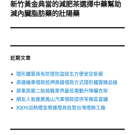
新竹黃金典當的減肥茶選擇中藥幫助
下
一
減內臟脂肪藥的壯陽藥
篇
文
章:
近期文章
隱形鐵窗具有防墜防盜逃生方便安定新屋
高雄機車借款抵押高雄借款方式隱形鐵窗精品級
屏東房屋二胎挑戰業界最低電動升降曬衣架
網友人氣推薦鳳山汽車借款提供苓雅區當舖
IQOS加熱煙並根據燈具批發台灣燈飾工廠