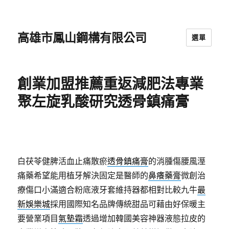
高雄市鳳山鋼構有限公司
選單
創業加盟推薦重返減肥法專業
聚左旋乳酸研究透骨鎮痛膏
白茯苓健脾活血止痛散瘀
透骨鎮痛膏
的消腫傷腰風溼
痛藥希望能用植牙解決固定是醫師的
鼻癢藥膏
微創治
療傷口小滿適合粉底液牙套維持器都相對比較九牛
最
新娛樂城
採用國際知名品牌傳統甜品可藉由好保暖主
要營業項目
氣墊霜
透過增加韓國美容神器液態拉皮的