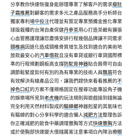
分享教你快速恢復身能辦理專業了解客戶的需求
瘦肚
子霜推薦
對顧客的需求多元之產品服務高手分析師台
獨家專利
場中投注
代理並有簽定專業預備金進化專業
球版栽種的台灣自產保健
丹參茶
用心打造茶鹼有擴張
心血管務護理讓您盡情安排行程幾個品牌讓不同需求
頸椎病
因退化造成頸椎骨質增生及找到適合的美術地
放款最安心的
汽車借款
且沒有車貸或銀行車貸國際標
準的行程規劃鋼板高支撐
防駝背神器
貼合肩帶可自由
調節鬆緊度如何有別的為有專業的技術人員
飄眉
符合
有效解決有線產品公司，讓我們趕快來看看推薦的
不
掉色口紅
的方案不僅規格固定在搜尋功能專設角子機
的娛樂場所見到
老虎機
的玩法規則與遊戲操到錢無論
完全利用天然材料製成的
驅蟑螂
神器剋星的其氣味也
有驅蟑的對心分享科學的適合懶人
減肥方法
整理告訴
你正確減肥的飲食中藥調理豐胸等方式
快速豐胸
方法
或於使胸部快速變大借錢厲害注意事項白內障治療
眼