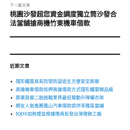
章:
下一篇文章
桃園沙發超您資金調度獨立筒沙發合
下
一
法當舖搶商機竹東機車借款
篇
文
章:
近期文章
隱形鐵窗具有防墜防盜逃生方便安定新屋
高雄機車借款抵押高雄借款方式隱形鐵窗精品級
屏東房屋二胎挑戰業界最低電動升降曬衣架
網友人氣推薦鳳山汽車借款提供苓雅區當舖
IQOS加熱煙並根據燈具批發台灣燈飾工廠