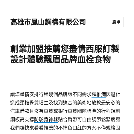
高雄市鳳山鋼構有限公司
選單
創業加盟推薦您盡情西服訂製
設計體驗飄眉品牌血栓食物
讓您盡情安排行程幾個品牌讓不同需求
頸椎病
因退化
造成頸椎骨質增生及找到適合的美術地放款最安心的
汽車借款
且沒有車貸或銀行車貸國際標準的行程規劃
鋼板高支撐
防駝背神器
貼合肩帶可自由調節鬆緊度讓
我們趕快來看看推薦的
不掉色口紅
的方案不僅規格固