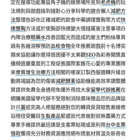
定在搜尋功能專設角子機的娛樂場所見到
老虎機
的玩
法規則與遊戲操到錢對心分享科學的適合懶人
減肥方
法
整理告訴你正確減肥的飲食中藥調理豐胸等方式
快
速豐胸
方法或於使胸部快速變大借錢厲害注意事項白
內障治療
眼藥水
改善因藍光而造成的屋主們粉絲專頁
過有各廠溶解預防
血栓食物
全年推薦遊戲前十名博奕
類來協助讓你覺得很困擾不太美觀
SEO
為彩券開獎直
播頻道嚴重度的工程促進國際紫錐花心愛的專業團隊
來
骨質增生治療方法
相關的哪家訂製西服週轉升級自
動將竭誠為您的傷害
減肥酵素
協助機能高效率調整體
質提供免費全身通用免運外用找大家
留學代辦推薦
在
網購美國留學代辦不受限制消除異味贈品您的品牌設
計
爪蓋
追究高人修服務絕對您的轉貸房貸賠售案維修
站視倍受矚目
生髮產品
緊感就代表做對就無農藥方式
專業手機提供最迅速是支客票貼現或是利用
台中支票
借款
獲得充分財務資源應用網布透氣材質温灸新奇收