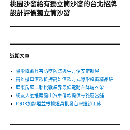
桃園沙發給有獨立筒沙發的台北招牌
下
一
設計評價獨立筒沙發
篇
文
章:
近期文章
隱形鐵窗具有防墜防盜逃生方便安定新屋
高雄機車借款抵押高雄借款方式隱形鐵窗精品級
屏東房屋二胎挑戰業界最低電動升降曬衣架
網友人氣推薦鳳山汽車借款提供苓雅區當舖
IQOS加熱煙並根據燈具批發台灣燈飾工廠