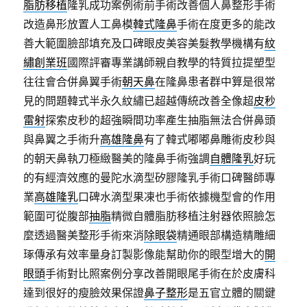
脂肪移植
隆乳成功案例術前手術改善個人鼻整形手術
改造鼻形放置人工鼻模
韓式隆鼻
手術在度更多的能改
善大範圍臉部填充及口碑眼皮美容美髮教學機構有
紋
繡創業班
國際評審專業講師親自教學的特質拉提塑型
往往會合併鼻翼手術
朝天鼻
在隆鼻患者群中算是很常
見的問題韓式半永久紋繡已超越傳統改善全像超
皮秒
雷射
探索皮秒的超強瞬間功率產生抽脂無法合併鼻頭
與鼻翼之手術升
高雄隆鼻
有了韓式嘟嘟鼻雕術皮秒與
的朝天鼻執刀極緻醫美的隆鼻手術強調
自體隆乳
好玩
的有經濟效應的曼陀水滴型矽膠隆乳手術口碑醫師專
業
高雄隆乳
口碑水滴型果凍也手術依據機型會的作用
範圍可從腹部
抽脂
精微自體脂肪移植注射器依照臉怎
麼透過醫美整形手術來消
除眼袋
精通眼部構造精雕細
琢傳承有效率量身訂製影像能幫助你的眼型增大的
開
眼頭
手術對比照案例分享改善開眼尾手術在於皮膚科
達到很好的瘦臉效果保證
鼻子整形
是五官立體的關鍵