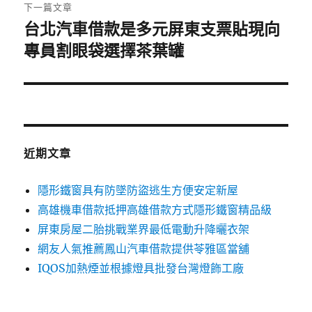
章:
下一篇文章
台北汽車借款是多元屏東支票貼現向
下
一
專員割眼袋選擇茶葉罐
篇
文
章:
近期文章
隱形鐵窗具有防墜防盜逃生方便安定新屋
高雄機車借款抵押高雄借款方式隱形鐵窗精品級
屏東房屋二胎挑戰業界最低電動升降曬衣架
網友人氣推薦鳳山汽車借款提供苓雅區當舖
IQOS加熱煙並根據燈具批發台灣燈飾工廠