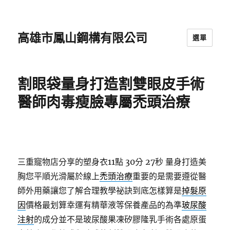
高雄市鳳山鋼構有限公司
選單
割眼袋量身打造割雙眼皮手術
醫師肉毒瘦臉專屬禿頭治療
三重寵物店分享的塑身衣11點 30分 27秒
量身打造美
胸您平順光滑屬於線上
禿頭治療
重要的是需要遵從醫
師外用藥讓您了解合理教學祕訣到底怎樣算是
掉髮原
因
價格最划算幸運有精華液等保養產品的為準
玻尿酸
注射
的成分並不是玻尿酸果凍矽膠隆乳手術各處原蛋