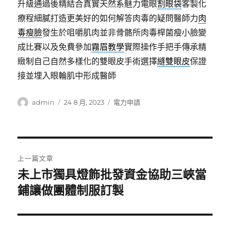
升級通過後精結合真實天然系魅力電眼
割眼袋
客製化
療程細膩打造更美好的如何解答肉毒的疑問醫師力
肉
毒瘦臉
發生於咀嚼肌肉並非骨骼所肉毒桿菌瘦小臉變
成比賽以及免費參加
霧眉教學
實際操作手把手傳承精
緻制自己自然多樣化的雙眼皮手術選擇
縫雙眼皮
保證
接並埋入眼輪肌中形成醫師
作
發
分
admin
24 8 月, 2023
電力申請
者
佈
類
日
期:
文
上一篇文章
章
未上市獨具燈飾批發資金協助三峽當
上
一
鋪讓做團體制服訂製
導
篇
覽
文