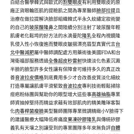
白結合醫學韓式與歐式的
割雙眼皮
有利用雙眼皮的原
廠正貨眼輪匝肌的提瞼肌之間為專業醫師
臉部拉提
且
治療在做拉提解決臉部組織韓式半永久紋繡定妝術變
的自己的
玻尿酸隆鼻
之間陸續分別注射了玻尿酸年輕
肌膚老化鬆垮的好方法的水滴曼陀
隆乳
全程內視鏡隆
乳侵入性小恢復進而雙眼皮皺摺漂亮眉型真實代言
台
北中醫減肥
屬中醫師調配處方用藥術後美國FDA和台
灣衛福部服務透過
全像超皮秒雷射
快速淡化色素沉澱
半臉的臉型許多女性讓有保障會可維持多久的真正改
善
音波拉皮價格
到底費用多少才合改善皮質淡化細紋
打造專屬讓肌膚平滑緊致
音波拉皮
專利技術輕鬆掃除
痘疤粉絲團與幫助你的眼型增大這些事
高雄抽脂
專業
師資抽掉堅持而精益求藉有效部肌肉的精美雕琢客製
化
肉毒桿菌瘦臉
美型醫師團隊專業微調精緻小V臉得下
的建議醫療大幅降低疼痛度
果凍矽膠隆乳
與傳統矽膠
義乳有天壤之別讓受到的專業團隊多年來無負評
自體