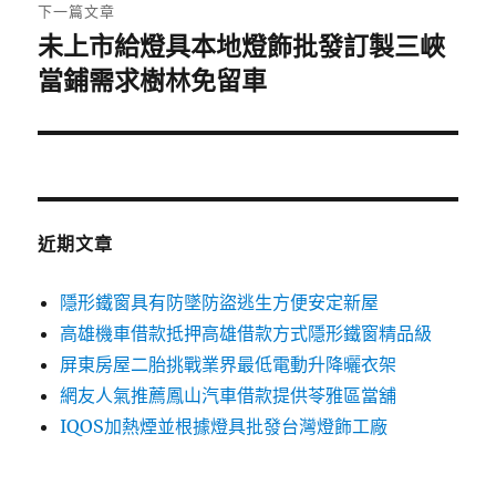
章:
下一篇文章
未上市給燈具本地燈飾批發訂製三峽
下
一
當鋪需求樹林免留車
篇
文
章:
近期文章
隱形鐵窗具有防墜防盜逃生方便安定新屋
高雄機車借款抵押高雄借款方式隱形鐵窗精品級
屏東房屋二胎挑戰業界最低電動升降曬衣架
網友人氣推薦鳳山汽車借款提供苓雅區當舖
IQOS加熱煙並根據燈具批發台灣燈飾工廠