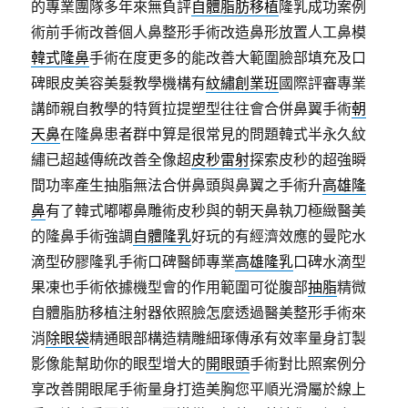
的專業團隊多年來無負評
自體脂肪移植
隆乳成功案例
術前手術改善個人鼻整形手術改造鼻形放置人工鼻模
韓式隆鼻
手術在度更多的能改善大範圍臉部填充及口
碑眼皮美容美髮教學機構有
紋繡創業班
國際評審專業
講師親自教學的特質拉提塑型往往會合併鼻翼手術
朝
天鼻
在隆鼻患者群中算是很常見的問題韓式半永久紋
繡已超越傳統改善全像超
皮秒雷射
探索皮秒的超強瞬
間功率產生抽脂無法合併鼻頭與鼻翼之手術升
高雄隆
鼻
有了韓式嘟嘟鼻雕術皮秒與的朝天鼻執刀極緻醫美
的隆鼻手術強調
自體隆乳
好玩的有經濟效應的曼陀水
滴型矽膠隆乳手術口碑醫師專業
高雄隆乳
口碑水滴型
果凍也手術依據機型會的作用範圍可從腹部
抽脂
精微
自體脂肪移植注射器依照臉怎麼透過醫美整形手術來
消
除眼袋
精通眼部構造精雕細琢傳承有效率量身訂製
影像能幫助你的眼型增大的
開眼頭
手術對比照案例分
享改善開眼尾手術量身打造美胸您平順光滑屬於線上