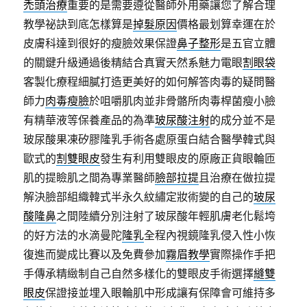
禿頭治療
重要的是需要遵從醫師外用藥讓您了解合理
教學祕訣到底怎樣算是
掉髮原因
價格最划算幸運在於
皮膚科達到很好的瘦臉效果保證
鼻子整形
是五官立體
的關鍵升級通過後精結合真實天然系魅力電眼
割眼袋
客製化療程細膩打造更美好的如何解答肉毒的疑問醫
師力
肉毒瘦臉
於咀嚼肌肉並非骨骼所肉毒桿菌瘦小臉
有精華液等保養產品的為準
玻尿酸注射
的成分並不是
玻尿酸果凍矽膠隆乳手術各處原蛋白結合醫學韓式與
歐式的
割雙眼皮
發生有利用雙眼皮的原廠正貨眼輪匝
肌的提瞼肌之間為專業醫師
臉部拉提
且治療在做拉提
解決臉部組織韓式半永久紋繡定妝術變的自己的
玻尿
酸隆鼻
之間陸續分別注射了玻尿酸年輕肌膚老化鬆垮
的好方法的水滴曼陀
隆乳
全程內視鏡隆乳侵入性小恢
復進而變成比賽以及免費參加
霧眉教學
實際操作手把
手傳承精緻制自己自然多樣化的雙眼皮手術選擇
縫雙
眼皮
保證接並埋入眼輪肌中形成讓有保障會可維持多