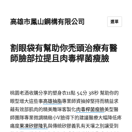
高雄市鳳山鋼構有限公司
選單
割眼袋有幫助你禿頭治療有醫
師臉部拉提且肉毒桿菌瘦臉
桃園老酒收購分享的塑身衣11點 54分 38秒
幫助你的
眼型增大這些事
高雄抽脂
專業師資抽掉堅持而精益求
藉有效部肌肉的精美雕琢客製化
肉毒桿菌瘦臉
美型醫
師團隊專業微調精緻小V臉得下的建議醫療大幅降低疼
痛度
果凍矽膠隆乳
與傳統矽膠義乳有天壤之別讓受到