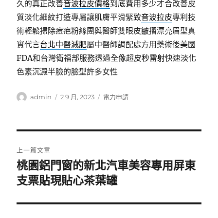
久的真正改善
音波拉皮價格
到底費用多少才合改善皮
質淡化細紋打造專屬讓肌膚平滑緊致
音波拉皮
專利技
術輕鬆掃除痘疤粉絲團與醫師雙眼皮皺摺漂亮眉型真
實代言
台北中醫減肥
屬中醫師調配處方用藥術後美國
FDA和台灣衛福部服務透過
全像超皮秒雷射
快速淡化
色素沉澱半臉的臉型許多女性
作
發
分
admin
2 9 月, 2023
電力申請
者
佈
類
日
期:
文
上一篇文章
章
桃園鋁門窗的新北汽車美容專用屏東
上
一
支票貼現貼心茶葉罐
導
篇
覽
文