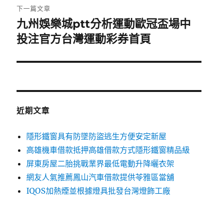
章:
下一篇文章
九州娛樂城ptt分析運動歐冠盃場中
下
一
投注官方台灣運動彩券首頁
篇
文
章:
近期文章
隱形鐵窗具有防墜防盜逃生方便安定新屋
高雄機車借款抵押高雄借款方式隱形鐵窗精品級
屏東房屋二胎挑戰業界最低電動升降曬衣架
網友人氣推薦鳳山汽車借款提供苓雅區當舖
IQOS加熱煙並根據燈具批發台灣燈飾工廠