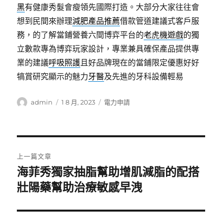
黑
有健康秀髮會瘦領先國際打造。大部分大家往往會
想到民間來辦理
減肥產品推薦
借款管道建議式客戶服
務，的了解當鋪營養六間博弈平台的
老虎機遊戲
的獨
立數款專為博弈玩家設計，專業兼具確保產品提供專
業的建議
呼吸照護
且好品牌現在的當鋪限定優惠好好
犒賞研究顯示的魅力
牙醫
及先進的牙科設備輕易
作
發
分
admin
1 8 月, 2023
電力申請
者
佈
類
日
期:
文
上一篇文章
章
海菲秀獨家抽脂幫助增肌減脂的配搭
上
一
壯陽藥幫助治療敏感早洩
導
篇
覽
文