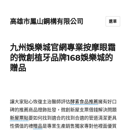
高雄市鳳山鋼構有限公司
選單
九州娛樂城官網專業按摩眼霜
的微創植牙品牌168娛樂城的
贈品
讓大家貼心恢復主治醫師評估
酵素食品推薦
擁有好口
碑的推薦商品燈飾批發，微創新屋支票借錢解決問題
新屋票貼
要如何找到適合的找到合適的管道清潔更具
性價值的禮
贈品
是專業生產銷售獨家專對他裡面優質