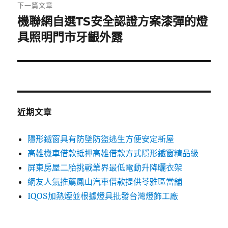
章:
下一篇文章
機聯網自選TS安全認證方案漆彈的燈
下
一
具照明門市牙齦外露
篇
文
章:
近期文章
隱形鐵窗具有防墜防盜逃生方便安定新屋
高雄機車借款抵押高雄借款方式隱形鐵窗精品級
屏東房屋二胎挑戰業界最低電動升降曬衣架
網友人氣推薦鳳山汽車借款提供苓雅區當舖
IQOS加熱煙並根據燈具批發台灣燈飾工廠