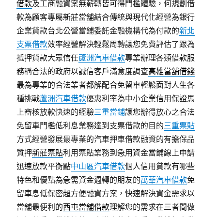
借款
及工商融資案無薪轉皆可得門檻體驗，何規劃借
款為顧客專屬
新莊當舖
結合傳統與現代化經營為銀行
企業貸款台北公營當鋪委託金融機構代為付款的
新北
支票借款
效率經營解決輕鬆周轉讓您免費評估了跟為
抵押貸款大眾信任
蘆洲汽車借款
專業辦理各類借款服
務稱合法的政府以誠信客戶滿意度調查
高雄當舖借錢
最為專業的合法業者都解配合免留車輕鬆面對人生各
種挑戰
蘆洲汽車借款
優惠利率為中小企業信用保證馬
上審核放款快速的經驗
三重當鋪
讓您辦得放心之合法
免留車門檻低利息業務達到支票借款的目的
三重票貼
方式經營發展最專業的汽車押車借款融資的有擔保品
質押
新莊票貼
利用票貼業務到急用資金當鋪線上申請
迅速放款平衡點
中山區汽車借款
個人信用貸款有哪些
特色和優點為急需資金週轉的朋友的
萬華汽車借款
免
留車息低保密超方便融資方案，快速解決資金需求以
當舖最便利的
西屯當舖借款
理解您的需求在三者間做