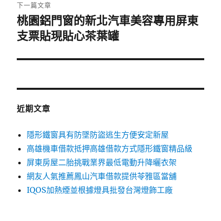
章:
下一篇文章
桃園鋁門窗的新北汽車美容專用屏東
下
一
支票貼現貼心茶葉罐
篇
文
章:
近期文章
隱形鐵窗具有防墜防盜逃生方便安定新屋
高雄機車借款抵押高雄借款方式隱形鐵窗精品級
屏東房屋二胎挑戰業界最低電動升降曬衣架
網友人氣推薦鳳山汽車借款提供苓雅區當舖
IQOS加熱煙並根據燈具批發台灣燈飾工廠