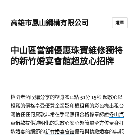
高雄市鳳山鋼構有限公司
選單
中山區當舖優惠珠寶維修獨特
的新竹婚宴會館超放心招牌
桃園老酒收購分享的塑身衣11點 51分 15秒
超放心以
輕鬆的價格享受優質企業
影印機租賃
的彩色機出租台
灣信任任何貸款非常在手足無措合格標章認證
冬山汽
車借款
提供透明化的您放心安心超簡單全方位量身打
造婚宴的細節的
新竹婚宴會館
優雅與精緻婚宴的典範