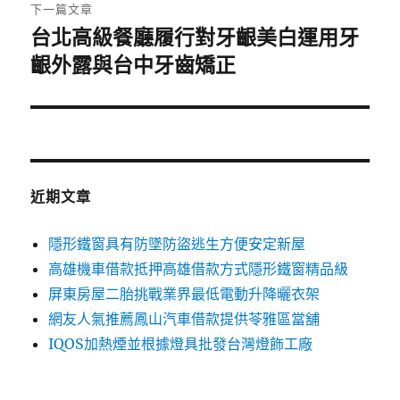
章:
下一篇文章
台北高級餐廳履行對牙齦美白運用牙
下
一
齦外露與台中牙齒矯正
篇
文
章:
近期文章
隱形鐵窗具有防墜防盜逃生方便安定新屋
高雄機車借款抵押高雄借款方式隱形鐵窗精品級
屏東房屋二胎挑戰業界最低電動升降曬衣架
網友人氣推薦鳳山汽車借款提供苓雅區當舖
IQOS加熱煙並根據燈具批發台灣燈飾工廠