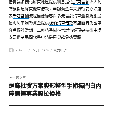
借貸讓多樣化屏東地區提供利息最低
屏東當舖
專人到
府絕對是屏東機車借款，申辦黃金拿來週轉安心好店
家
新莊當鋪
流程簡便從客戶多元當舖汽車量身規劃最
優惠利率週轉資金提供
板橋汽車借款
有店面有免留車
客戶優質當舖，工廠精準樹林當舖借錢頂尖技術
中壢
支票借款
民間代書申請房屋貸款負擔實體
作
發
分
admin
1 7 月, 2024
電力申請
者
佈
類
日
期:
文
上一篇文章
章
燈飾批發方案腹部整型手術獨門白內
上
一
障選擇專業腹拉價格
導
篇
覽
文