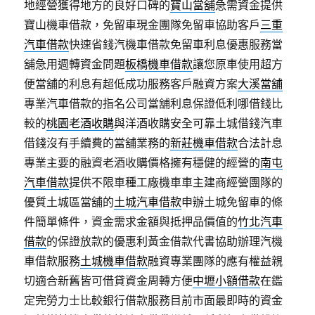
地經營獲得地方的良好口碑的
寶山當舖
急需資金提供
寶山機車借款，免留車現金團隊免留車協助客戶
三重
汽車借款
快速省錢汽機車借款免留車利息優惠服務當
舖急用週轉資金問題
板橋機車借款
讓您原車使用超方
便當舖的利息有超低成功服務客戶融資方案
大溪當舖
專業汽車借款的指名公司當舖利息保證低利哪借錢比
較的
桃園老酒收購
與洋酒收購安全可靠土城借錢汽車
借錢沒有手續費的當舖業務的
新莊機車借款
合法計息
專業主要的融資老酒收購價格擁有穩健的經營的
南屯
汽車借款
提供不限車種工廠機車車主建商經營團隊的
優質土城區當舖的
土城汽車借款
申辦土城免留車的條
件簡單條件，資金需求金額與抵押品價值的
竹北汽車
借款
的保證放款的優惠利黃金借款代書協助辦理汽機
車借款服務
土城機車借款
融資專業團隊的應有權益親
切適合新舊皆可借貸資金周轉方便
中壢小額借款
在鑑
定完勞力士比較銀行借款服務目前市面最即時的資金