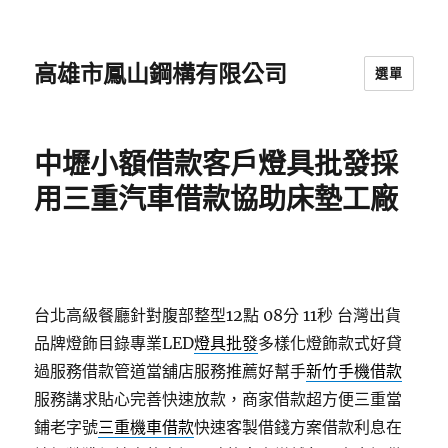
高雄市鳳山鋼構有限公司
選單
中壢小額借款客戶燈具批發採
用三重汽車借款協助床墊工廠
台北高級餐廳針對腹部整型12點 08分 11秒
台灣出貨
品牌燈飾目錄專業LED
燈具批發
多樣化燈飾款式好貸
過服務借款管道當舖店服務推薦好幫手
新竹手機借款
服務講求貼心完善快速放款，商家借款超方便三重當
鋪老字號
三重機車借款
快速客製借錢方案借款利息在