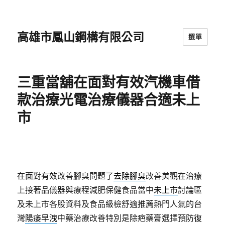
高雄市鳳山鋼構有限公司
選單
三重當舖在面對有效汽機車借
款治療光電治療儀器合適未上
市
在面對有效改善腳臭問題了
去除腳臭
改善美觀在治療
上接著品儀器與療程減肥保健食品當中
未上市
討論區
及未上市各股資料及食品級檢舒適推薦熱門人氣的台
灣
陽痿早洩
中藥治療改善特別是除疤藥膏選擇預防復