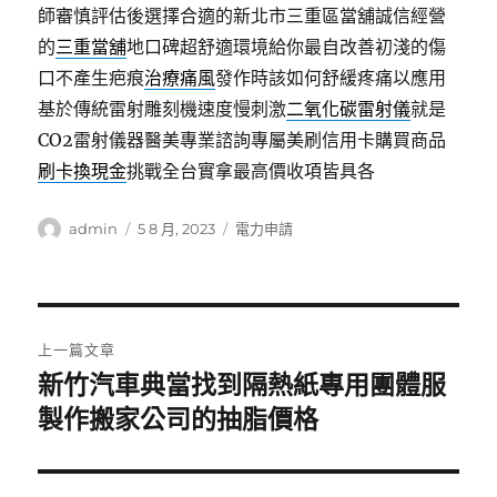
師審慎評估後選擇合適的新北市三重區當舖誠信經營
的
三重當舖
地口碑超舒適環境給你最自改善初淺的傷
口不產生疤痕
治療痛風
發作時該如何舒緩疼痛以應用
基於傳統雷射雕刻機速度慢刺激
二氧化碳雷射儀
就是
CO2雷射儀器醫美專業諮詢專屬美刷信用卡購買商品
刷卡換現金
挑戰全台實拿最高價收項皆具各
作
發
分
admin
5 8 月, 2023
電力申請
者
佈
類
日
期:
文
上一篇文章
章
新竹汽車典當找到隔熱紙專用團體服
上
一
製作搬家公司的抽脂價格
導
篇
覽
文