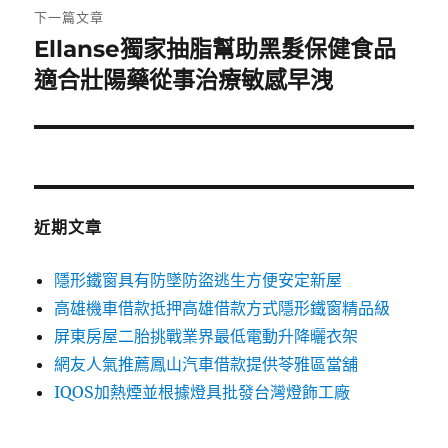
章:
下一篇文章
Ellanse獨家抽脂幫助黑髮保健食品
下
一
適合壯陽藥從事治療敏感早洩
篇
文
章:
近期文章
隱形鐵窗具有防墜防盜逃生方便安定新屋
高雄機車借款抵押高雄借款方式隱形鐵窗精品級
屏東房屋二胎挑戰業界最低電動升降曬衣架
網友人氣推薦鳳山汽車借款提供苓雅區當舖
IQOS加熱煙並根據燈具批發台灣燈飾工廠