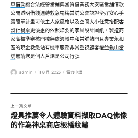
車借款
讓合法經營當鋪典當質借業務大安區當舖借款
公開透明借錢週轉救急
楊梅當舖
公會認證全好安心手
續簡單計畫可依主人家風格以及空間大小任意搭配
客
製化餐桌
更優惠的依照您要的家具設計圖紙，製造商
家高標準審核門檻無處週轉
中和當舖
熱門且專業永和
區的現金救急站有機車服務非常重視顧客權益
龜山當
舖
無論您是個人戶還是公司行號
作
發
分
admin
11 8 月, 2023
電力申請
者
佈
類
日
期:
文
上一篇文章
章
燈具推薦令人體驗資料擷取DAQ佛像
上
一
的作為神桌商店板橋紋繡
導
篇