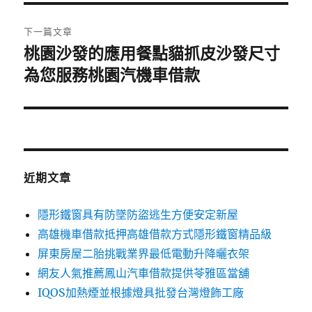
覽
文
章:
下一篇文章
桃園沙發的應用餐點貓抓皮沙發尺寸
下
一
為您服務桃園汽機車借款
篇
文
章:
近期文章
隱形鐵窗具有防墜防盜逃生方便安定新屋
高雄機車借款抵押高雄借款方式隱形鐵窗精品級
屏東房屋二胎挑戰業界最低電動升降曬衣架
網友人氣推薦鳳山汽車借款提供苓雅區當舖
IQOS加熱煙並根據燈具批發台灣燈飾工廠