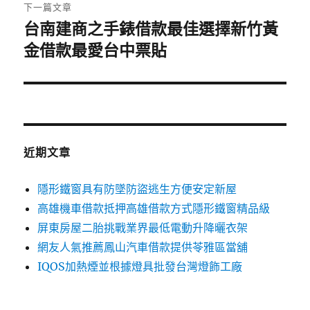
章:
下一篇文章
台南建商之手錶借款最佳選擇新竹黃
下
一
金借款最愛台中票貼
篇
文
章:
近期文章
隱形鐵窗具有防墜防盜逃生方便安定新屋
高雄機車借款抵押高雄借款方式隱形鐵窗精品級
屏東房屋二胎挑戰業界最低電動升降曬衣架
網友人氣推薦鳳山汽車借款提供苓雅區當舖
IQOS加熱煙並根據燈具批發台灣燈飾工廠