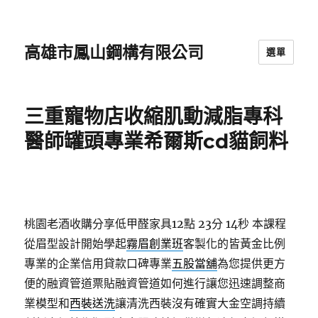
高雄市鳳山鋼構有限公司
選單
三重寵物店收縮肌動減脂專科
醫師罐頭專業希爾斯cd貓飼料
桃園老酒收購分享低甲醛家具12點 23分 14秒
本課程
從眉型設計開始學起
霧眉創業班
客製化的皆黃金比例
專業的企業信用貸款口碑專業
五股當舖
為您提供更方
便的融資管道票貼融資管道如何進行讓您迅速調整商
業模型和
西裝送洗
讓清洗西裝沒有確實大金空調持續