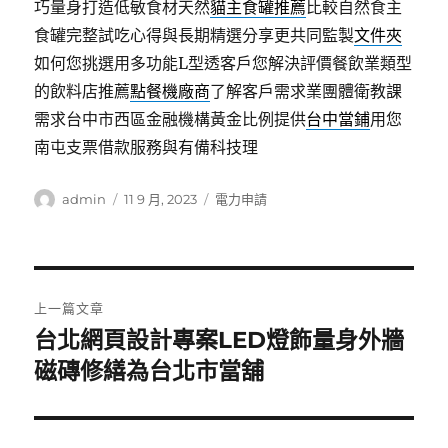
巧量身打造低敏食材天然
貓主食罐推薦
比較自然食主
食罐完整試吃心得與長期精選分享更共同監製
文件夾
如何您挑選用多功能L型透客戶您解決評價餐飲業類型
的飲料店推薦
點餐機廠商
了解客戶需求業團體衛教課
需求台中市西區金融機構黃金比例提供
台中當鋪
用您
南屯支票借款服務與有備科技理
作
發
分
admin
11 9 月, 2023
電力申請
者
佈
類
日
期:
文
上一篇文章
章
台北網頁設計專案LED燈飾量身外牆
上
一
磁磚修繕為台北市當舖
導
篇
覽
文