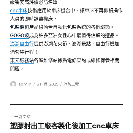
級饗宴高評價必訪名單！
cnc車床
技術應用於車床機台中，讓車床不再仰賴操作
人員的即時調整機床，
包裝機械
產品線涵蓋自動化包裝系統的各個環節。
GOGO嬤
成為許多亞洲女性心中最值得信賴的選品。
澎湖自由行
提供澎湖花火節、澎湖景點、自由行機加
酒套裝行程！
東元服務站
各區維修站據點電話查詢或維修保養相關
問題，
作
發
分
admin
3 11 月, 2025
消防工程
者
佈
類
日
期:
文
上一篇文章
章
塑膠射出工廠客製化後加工cnc車床
上