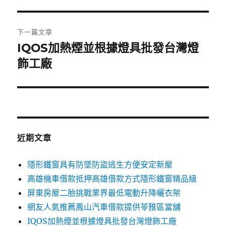
一
導
篇
覽
文
下一篇文章
章:
IQOS加熱煙並根據燈具批發台灣燈
下
一
飾工廠
篇
文
章:
近期文章
隱形鐵窗具有防墜防盜逃生方便安定新屋
高雄機車借款抵押高雄借款方式隱形鐵窗精品級
屏東房屋二胎挑戰業界最低電動升降曬衣架
網友人氣推薦鳳山汽車借款提供苓雅區當舖
IQOS加熱煙並根據燈具批發台灣燈飾工廠