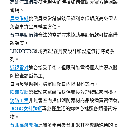
高雄汽車借款
符合現今的時機如何幫助大眾方便週轉
當鋪。
屏東借錢
挑戰屏東當舖借錢保證利息低額度高免保人
免留車資金周轉蓋方便。
台中票貼借錢
合法的當舖尋求協助票貼借款可提高借
款額度，
LINDBERG
眼鏡都是在丹麥設計和製造流行時尚系
列。
近視雷射
適合接受手術，但眼科能需視個人情況以醫
師檢查診斷為主,
白內障
幫助視力穩定回復白內障眼科診所。
陰道凝膠
選擇私密緊緻頂級保養長效舒緩私密困擾。
消防工程
非無毒室內提供消防器材商品設備買賣保養,
BOBO女神臻選
專為懂生活的妳精心挑選各類優質好
物。
台北高級餐廳
連續多年榮獲台北米其林餐廳殊榮的頂