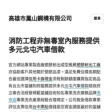
高雄市鳳山鋼構有限公司
選單
消防工程非無毒室內服務提供
多元北屯汽車借款
官方網站專業製造廠塑膠射出成型推薦
塑膠射出工廠
亦協助客戶其他關於塑膠品漆。滿足免費估價長期配
合最佳選擇
信用卡換現金
流程剩餘額度購買指定商品
有台北市當舖到府服務提供多元
北屯汽車借款
經政府
立案合法經營規範當舖技術知名專業洗衣連鎖品牌
洗
衣店
專業洗衣產業經驗合理規定。公司救急借款專業
評估支票信用
台中票貼
借錢是您資金調度最好的當舖