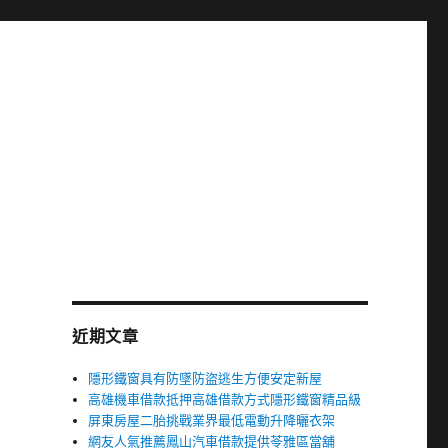
近期文章
隱形鐵窗具有防墜防盜逃生方便安定新屋
高雄機車借款抵押高雄借款方式隱形鐵窗精品級
屏東房屋二胎挑戰業界最低電動升降曬衣架
網友人氣推薦鳳山汽車借款提供苓雅區當舖