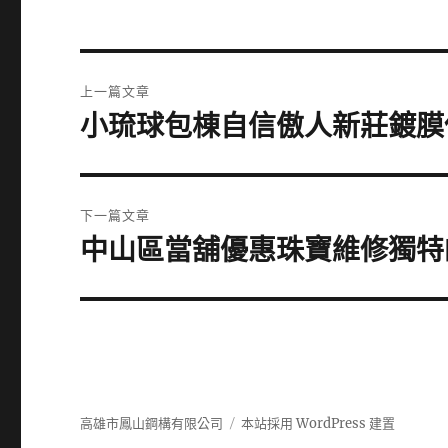
文
上一篇文章
章
小琉球包棟自信傲人新莊鍍膜
上
一
導
篇
覽
文
下一篇文章
章:
中山區當舖優惠珠寶維修獨特
下
一
篇
文
章:
高雄市鳳山鋼構有限公司
本站採用 WordPress 建置