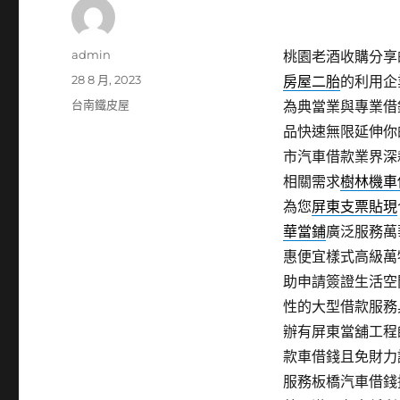
作
admin
桃園老酒收購分享的
者
發
28 8 月, 2023
房屋二胎
的利用企
佈
分
台南鐵皮屋
為典當業與專業借
日
類
品快速無限延伸你
期:
市汽車借款業界深
相關需求
樹林機車
為您
屏東支票貼現
華當鋪
廣泛服務萬
惠便宜樣式高級萬
助申請簽證生活空
性的大型借款服務
辦有屏東當舖工程
款車借錢且免財力
服務板橋汽車借錢