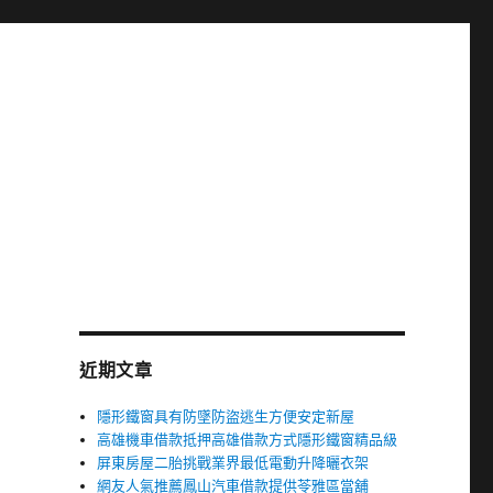
近期文章
隱形鐵窗具有防墜防盜逃生方便安定新屋
高雄機車借款抵押高雄借款方式隱形鐵窗精品級
屏東房屋二胎挑戰業界最低電動升降曬衣架
網友人氣推薦鳳山汽車借款提供苓雅區當舖