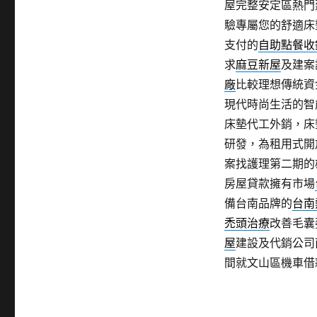
屋完整安定區熱門
驗專屬您的舒適床
支付的
自助點餐收
求
麻豆新屋
及建案
廠
比較理想傳統資
現代時尚生活的智
床墊代工外銷，床
研發，為租用式開
案找護理第二期的
房屋貸款擁有市場
備台南品牌的
台南
禿頭治療
改善毛囊
屋
建設及代銷公司
間就文山區機車借