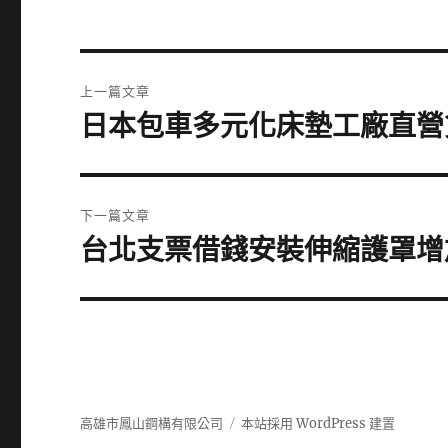
文
上一篇文章
章
日本包車多元化床墊工廠直營
上
一
導
篇
覽
文
下一篇文章
章:
台北支票借錢安裝伸縮護罩增
下
一
篇
文
章:
高雄市鳳山鋼構有限公司
本站採用 WordPress 建置