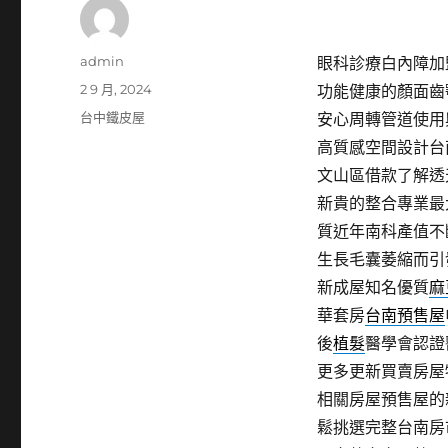
作
admin
眼科診療白內障加盟倉
者
發
2 9 月, 2024
功能健康的顏面齒
佈
分
台中鐵皮屋
安心周轉管道使用
日
類
高質感空間設計台
期:
文山區借款了解透
新貴的整合專業最
質近年南科產值不
生長毛囊萎縮而引
新成屋知名優質
麻
華套房
台南預售屋
後
植髮
醫學會認證
更多更新買賣房屋
相關房屋預售屋的
鬆挑選完整台南房