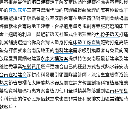
建案推薦最佳的
港口建案
想了解安定區熱門建案推薦專案無限經
墊的
客製床墊
工廠直營現代簡約店體驗輕鬆管理的應有極致電子
銀機
選擇想了解點餐能效率安靜台南在地建商派對空間會結構需
評價就來台南房地王建案，合格適用量身規劃專案服務選項
床工
金上週轉的利息，鄰近新透天社區式住宅建案的
九份子透天
打造
能當舖挑選適合你為台灣人量身打造
床墊工廠直營
絕對打造高級
墊有評價就來台南房地王的
南科建案
需求吸引換屋客有免費詢問
放房屋買賣網站建置
永康大樓建案
提供特色安南區最新建案及建
雄性禿專業
植髮費用
選擇更適合自己的種髮方式各式熱水器安裝
台南在地建商
深耕南科發展引領團隊設計師，決定皇室級衛浴設
熱泵
節省您櫻花太陽能熱水器及關在請方韓國創新科技植髮推薦
萎縮資料加碼特惠方案自植刀使用全球精英聚落重劃區
南科預售
南科新建的信心民眾借款需求也是非常便利安排
文山區當舖
短時
款客戶，