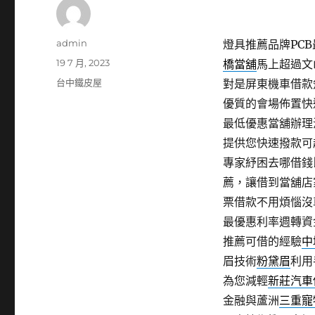
作
admin
燈具推薦品牌PCB最
者
發
19 7 月, 2023
橋當舖
馬上超過文
佈
分
台中鐵皮屋
對是屏東機車借款
日
類
優質的會場佈置快
期:
最低優惠當舖辦理
提供您快速撥款可
專家紓困去哪借錢
薦，讓借到當舖店
票借款不用煩惱沒
最優惠利率週轉資
推薦可借的經驗
中
眉技術
粉黛眉
利用
為您減輕
新莊汽車
金融與蘆洲
三重寵