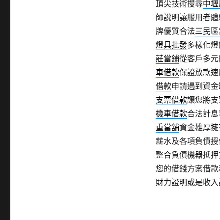
頂尖技術搜尋
中壢
師說明讓服用者體
牌優質合法
三民區
燈具批發
多樣化燈
莊當鋪
從客戶多元
車借款
保證放款速
借款
申請遇到資金
支票借款
讓您將支
機車借款
合法計息
重當舖
資金雄厚擁
薪水及各項負債授
整合負債機器抵押
您的借錢方案借款
財力證明或是收入