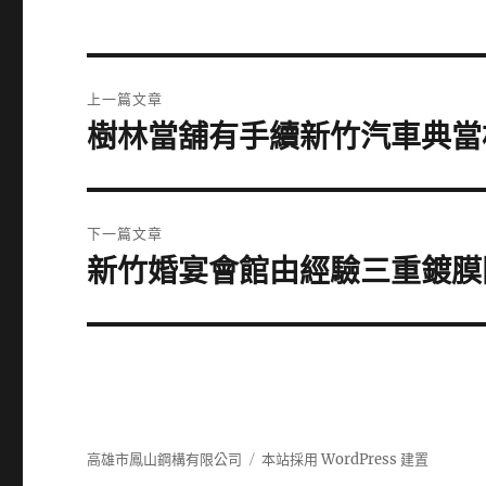
文
上一篇文章
章
樹林當舖有手續新竹汽車典當
上
一
導
篇
覽
文
下一篇文章
章:
新竹婚宴會館由經驗三重鍍膜
下
一
篇
文
章:
高雄市鳳山鋼構有限公司
本站採用 WordPress 建置