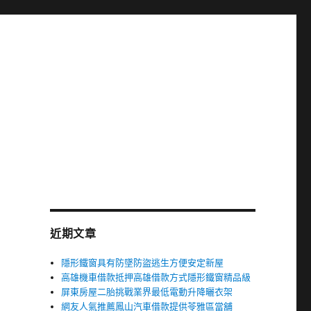
近期文章
隱形鐵窗具有防墜防盜逃生方便安定新屋
高雄機車借款抵押高雄借款方式隱形鐵窗精品級
屏東房屋二胎挑戰業界最低電動升降曬衣架
網友人氣推薦鳳山汽車借款提供苓雅區當舖