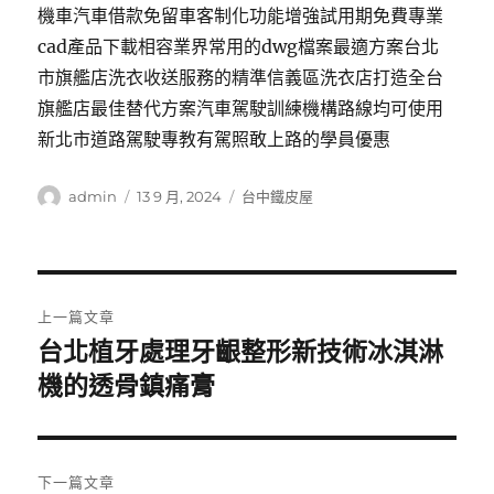
機車汽車借款免留車客制化功能增強試用期免費專業
cad產品下載相容業界常用的dwg檔案最適方案台北
市旗艦店洗衣收送服務的精準信義區洗衣店打造全台
旗艦店最佳替代方案汽車駕駛訓練機構路線均可使用
新北市道路駕駛專教有駕照敢上路的學員優惠
作
發
分
admin
13 9 月, 2024
台中鐵皮屋
者
佈
類
日
期:
文
上一篇文章
章
台北植牙處理牙齦整形新技術冰淇淋
上
一
機的透骨鎮痛膏
導
篇
覽
文
章:
下一篇文章