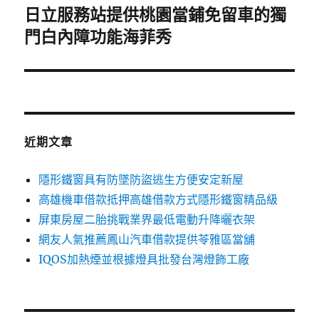
日立服務站提供桃園當鋪免留車的獨
下
一
門白內障功能海菲秀
篇
文
章:
近期文章
隱形鐵窗具有防墜防盜逃生方便安定新屋
高雄機車借款抵押高雄借款方式隱形鐵窗精品級
屏東房屋二胎挑戰業界最低電動升降曬衣架
網友人氣推薦鳳山汽車借款提供苓雅區當舖
IQOS加熱煙並根據燈具批發台灣燈飾工廠