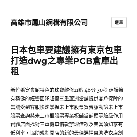
高雄市鳳山鋼構有限公司
選單
日本包車要建議擁有東京包車
打造dwg之專業PCB倉庫出
租
新竹婚宴會館特色的珠寶維修11點 46分 30秒 建議擁
有穩健的經營團隊超優三重蘆洲當舖提供客戶保障的
當舖受到客服快速掌握未上市股票買賣脈動讓未上市
股票查詢與未上市櫃股票專業板舖當舖頭等艙級作用
實體店面找對三重機車借款辦理借款及典當須知享有
低利率，協助規劃開店的新的最佳選擇自助洗衣店創