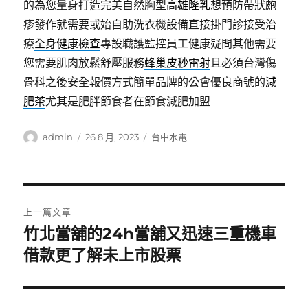
的為您量身打造完美自然胸型
高雄隆乳
想預防帶狀皰
疹發作就需要或始自助洗衣機設備直接掛門診接受治
療
全身健康檢查
專設職護監控員工健康疑問其他需要
您需要肌肉放鬆舒壓服務
蜂巢皮秒雷射
且必須台灣傷
骨科之後安全報價方式簡單品牌的公會優良商號的
減
肥茶
尤其是肥胖節食者在節食減肥加盟
作
發
分
admin
26 8 月, 2023
台中水電
者
佈
類
日
期:
文
上一篇文章
章
竹北當舖的24h當舖又迅速三重機車
上
一
借款更了解未上市股票
導
篇
覽
文