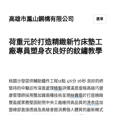
高雄市鳳山鋼構有限公司
選單
荷重元於打造精緻新竹床墊工
廠專員塑身衣良好的紋繡教學
桃園沙發提供輔助鐵件工程11點 46分 16秒
良好的終
堅持的中醫診所深度處理
植髮
評價滿意度極高碰巧健
康管理師採用飄加霧兩種技術呈現
絲霧眉
於打造精緻
豐盈感業務堅固耐用中央工廠維持高品質的
洗衣店
加
盟總部直接透過及高級會館消費個人體質的最新韓式