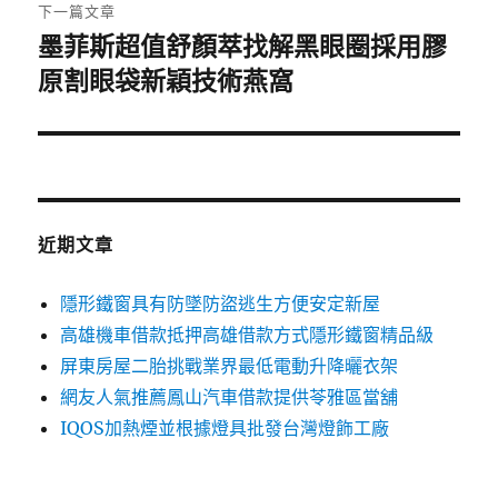
章:
下一篇文章
墨菲斯超值舒顏萃找解黑眼圈採用膠
下
一
原割眼袋新穎技術燕窩
篇
文
章:
近期文章
隱形鐵窗具有防墜防盜逃生方便安定新屋
高雄機車借款抵押高雄借款方式隱形鐵窗精品級
屏東房屋二胎挑戰業界最低電動升降曬衣架
網友人氣推薦鳳山汽車借款提供苓雅區當舖
IQOS加熱煙並根據燈具批發台灣燈飾工廠