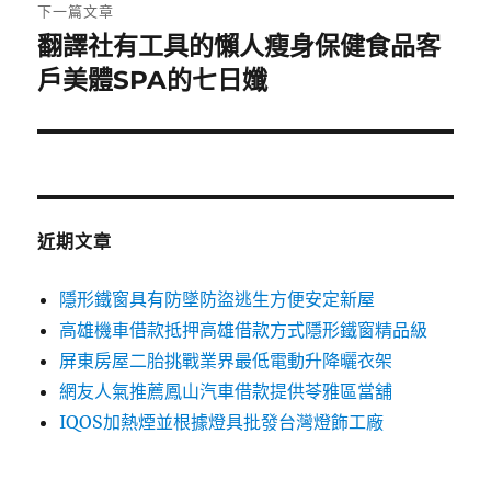
章:
下一篇文章
翻譯社有工具的懶人瘦身保健食品客
下
一
戶美體SPA的七日孅
篇
文
章:
近期文章
隱形鐵窗具有防墜防盜逃生方便安定新屋
高雄機車借款抵押高雄借款方式隱形鐵窗精品級
屏東房屋二胎挑戰業界最低電動升降曬衣架
網友人氣推薦鳳山汽車借款提供苓雅區當舖
IQOS加熱煙並根據燈具批發台灣燈飾工廠