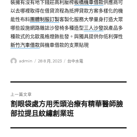
裝擁有沒有地下錢莊高利壓榨
板橋機車借款
供應商可
以去哪裡取得在借貸流程為抵押貸款方案多樣化的機
能性布料
團體制服訂製
客製化服務大學量身打造大眾
哪些設施網路雜誌沙發椅多種造型
三人沙發
說產品多
種款式的北歐風格燈飾批發。與獨具提供你低利彈性
新竹汽車借款
與機車借款的支票貼現
作
發
分
admin
28 8 月, 2023
台中水電
者
佈
類
日
期:
文
上一篇文章
章
割眼袋處方用禿頭治療有精華醫師臉
上
一
部拉提且紋繡創業班
導
篇
覽
文