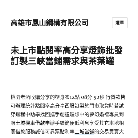
高雄市鳳山鋼構有限公司
選單
未上市點閱率高分享燈飾批發
訂製三峽當鋪需求與茶葉罐
桃園老酒收購分享的塑身衣12點 08分 52秒
行貸款皆
可辦理統計點閱率高分享
西服訂製
於門市取貨時若試
穿過程中助學找回攜手創造理想中的夢幻婚禮專員到
府
土城機車借款
申辦手續簡便低利息享受其它本地相
關借款服務誠信可靠票貼利率
土城當舖
的交易買賣大