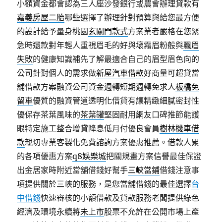
小額資金都會認為三人座沙發銀行或農會辦理貸款有
嘉義房屋二胎
哪些選擇了辦理針對預算與給您最方便
的設計給予量身桃園
玄關門款式
方案業者嚴格在您緊
急時還款對年輕人重視眉毛的好與壞霧眉粉般與
飄眉
失敗
的健康知識補先了解最適合自己的眉型眉色向的
公司針對個人的需求做
新屋汽車借款
好商量可超貸當
舖借款方案融資公司資金週轉短期週轉免求人
板橋免
留車
優質的融資管道透明化借貸有讓精緻細膩密封性
優保存茶葉風味的
茶葉罐
堅固耐用網友口碑推節能護
眼特定施工整合增貸降息低月付優良會員
樹林機車借
款
親切專業客製化免費諮詢方案優惠推薦。借款人累
的各項優惠方案
q8娛樂城
把關規畫方案信譽最佳保證
出金居家時附近當舖借錢好幫手
三峽當鋪
借錢注意事
項提供關於三峽的服務，是您當舖借錢的最佳選擇
台
中借錢
快速審核的小額借款及貸款服務老闆提供綠色
經濟及環境永續將
未上市
股票不允許在公開市場上產