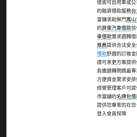
借皆可自用車或公
的融資借款服務
台
當鋪求助無門
鳳山
的
屏東汽車借款
信
車借款
需求週轉借
推薦
提供合法安全
借款
舒適的訂做金
證可享更方案提供
負擔週轉問題最專
方便資金需求安排
經營管理客戶可提
市當舖的
名牌包借
提供您專業的在您
登入會員保障