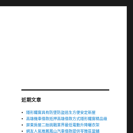
近期文章
隱形鐵窗具有防墜防盜逃生方便安定新屋
高雄機車借款抵押高雄借款方式隱形鐵窗精品級
屏東房屋二胎挑戰業界最低電動升降曬衣架
網友人氣推薦鳳山汽車借款提供苓雅區當舖