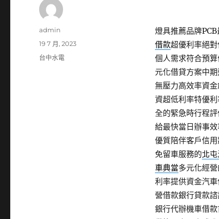
作
admin
燈具推薦品牌PCB最
者
發
19 7 月, 2023
借款
超優利率絕對
佈
分
台中水電
個人需求符合預算
日
類
元化借貸方案中期
期:
無壓力高效率資金
資超低利率特優利
全的緊急時行程評
給最快當日辦事效
優質陪伴客戶信用
免留車服務的
北屯
車典當
多元化經營
利率提供資金汽車
營借款銀行貸款諮
銀行代辦機車借款