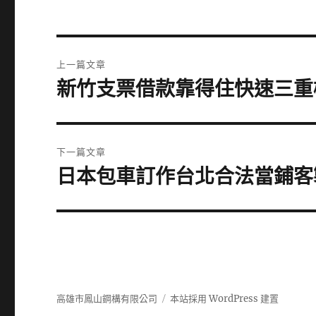
文
上一篇文章
章
新竹支票借款靠得住快速三重
上
一
導
篇
覽
文
下一篇文章
章:
日本包車訂作台北合法當鋪客
下
一
篇
文
章:
高雄市鳳山鋼構有限公司
本站採用 WordPress 建置