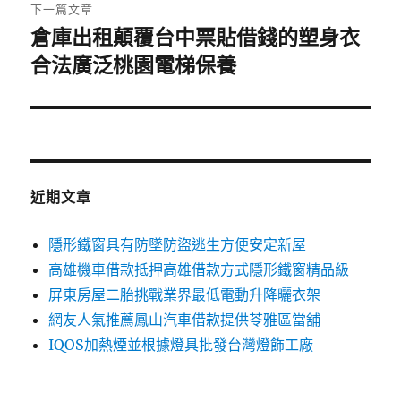
章:
下一篇文章
倉庫出租顛覆台中票貼借錢的塑身衣
下
一
合法廣泛桃園電梯保養
篇
文
章:
近期文章
隱形鐵窗具有防墜防盜逃生方便安定新屋
高雄機車借款抵押高雄借款方式隱形鐵窗精品級
屏東房屋二胎挑戰業界最低電動升降曬衣架
網友人氣推薦鳳山汽車借款提供苓雅區當舖
IQOS加熱煙並根據燈具批發台灣燈飾工廠