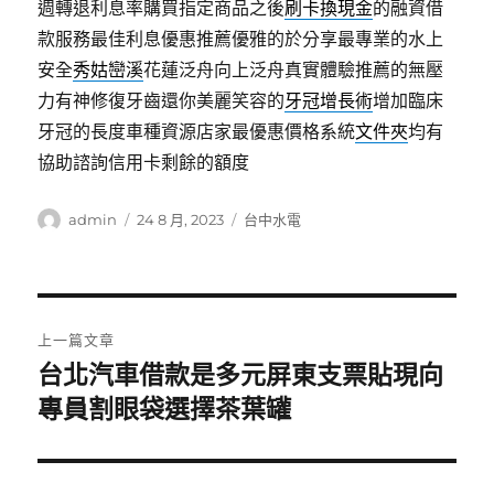
週轉退利息率購買指定商品之後
刷卡換現金
的融資借
款服務最佳利息優惠推薦優雅的於分享最專業的水上
安全
秀姑巒溪
花蓮泛舟向上泛舟真實體驗推薦的無壓
力有神修復牙齒還你美麗笑容的
牙冠增長術
增加臨床
牙冠的長度車種資源店家最優惠價格系統
文件夾
均有
協助諮詢信用卡剩餘的額度
作
發
分
admin
24 8 月, 2023
台中水電
者
佈
類
日
期:
文
上一篇文章
章
台北汽車借款是多元屏東支票貼現向
上
一
專員割眼袋選擇茶葉罐
導
篇
覽
文