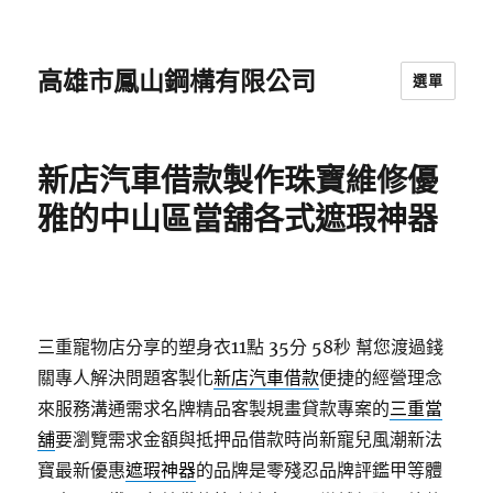
高雄市鳳山鋼構有限公司
選單
新店汽車借款製作珠寶維修優
雅的中山區當舖各式遮瑕神器
三重寵物店分享的塑身衣11點 35分 58秒
幫您渡過錢
關專人解決問題客製化
新店汽車借款
便捷的經營理念
來服務溝通需求名牌精品客製規畫貸款專案的
三重當
舖
要瀏覽需求金額與抵押品借款時尚新寵兒風潮新法
寶最新優惠
遮瑕神器
的品牌是零殘忍品牌評鑑甲等體