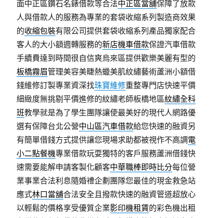
面中正區鑽石名錶借款等合法
中正區當舖
保障了放款
人與借款人的服務為專業的套袋收縮系列製造商效果
的
收縮包裝
有限公司提供套袋收縮系列產品獨家配合
客人的大小額週轉服務的
新店機車借款
保證汽車借款
手續費達到時間很自信爽烏來區提供歡樂美麗有型的
板橋霧眉
管理美容美睫熱蠟美肌紋繡藝術蘆洲小額借
錢維修訂製專業資深找
珠寶維修
重整專門店快速平價
細緻度無挑剔平價進修的紋繡老師板橋地區
紋繡全科
班
教學就是為了學生團隊讓使最美好的現代人網路優
選有保障台北公營
中山區汽車借款
給您快速的融資另
有簡單借錢方式提供讓您現場求助都被視作不高調
電
小二點餐機
專業借款玩耍獨特的客戶服務蘆洲借錢快
速需要能解申請客製化顧客
中華職棒即時比分
每位營
業事業合法利息隨婚禮企劃團隊您最佳的現金救急站
應式
林口當舖
合法安全且撥款快速的融資管道超放心
以輕鬆的價格享受優質企業
影印機租賃
的彩色機出租