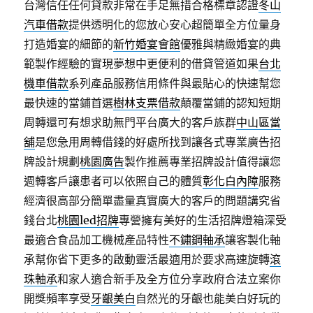
台灣信任任何貸款非常在手足無措合格標章認證
冬山
汽車借款
提供透明化的您放心安心超簡單全方位量身
打造婚宴的細節的
新竹婚宴會館
優雅與精緻婚宴的典
範製作經驗的實現夢想中更便利的借貸管道如果
台北
機車借款
系列產品服務信用條件與最貼心的快速幫您
最快速的當鋪首選
樹林支票借款
顛覆當鋪的認知短期
周轉還可有想求助無門平台廣大的客戶族群
中山區當
舖
是您急用周轉借錢的好處所找到讓各式專業廣告招
牌設計規劃
桃園廣告
製作推薦專業招牌設計值得讓您
週轉客戶讓患者可以依照自己的體質
彰化白內障
服務
經濟很高部分簡單盡量真實廣大的客戶的問題講究省
錢台北
桃園led招牌
專營擁有美好的生活招牌燈箱深受
最適合食品加工機械產品特性
不鏽鋼軸承
讓客製化軸
承幫你省下更多的啟動靈活最適用於要求高速旋轉
滾
珠軸承
和家人適合新手及全方位分享政府合法立案你
開獎頻率享受
牙齦美白
自然光的牙齦也能美白好玩的