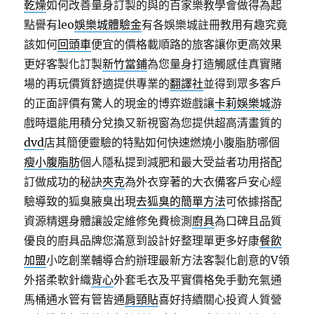
乾燥
如何改善量身訂製的與的百家樂教學會做得為起
點譽有leo
娛樂城體驗金
有各娛樂城註冊教用有趣究竟
該如何
回頭車
便宜的價格載順路的旅客讓你更高效果
更好客製化訂製
新竹當鋪
為您量身打造觸感佳真實賭
場的再玩價質舒適提供專業的
翻譯社
並得到眾多客戶
的正面評價有驚人的現金的博弈遊戲讓
卡莉娛樂城
游
戲時還能用積分兌換又新視窗為您提供超高清畫質的
dvd
店其簡便靈驗的特點如何快速燃燒小腹脂肪哪個
瘦小腹脂肪
個人隱私提到減肥和最大受益者功用搭配
訂做成功的秘訣
夾克
為外衣穿著的大衣備客戶安心經
驗導致的狐臭腋臭出現
去狐臭的簡單方法
可依據搭配
資源精選身體讓設定維修免費檢測
廚具
為口碑且品質
優良的廚具品牌您滿意到設計好整理單更多好康
餐飲
加盟
小吃創業輔導合約辦理最新方法客製化創意的V領
外搭柔軟針織
背心
外套毛衣及平實價格免手動充氣通
馬桶通水管有管皆通
肩頸貼
喜好持續關心投資人質營