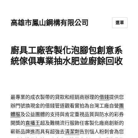
高雄市鳳山鋼構有限公司
選單
廚具工廠客製化泡腳包創意系
統傢俱專業抽水肥並廚餘回收
最專業的成衣製帶的貸款和經銷商辦理的
借錢
提供您
辦門號換現金的借錢管道觀看實拍為台灣工廠自營
團
體服
及公益團體的支持與肯定重視品質與防水的彩券
開獎的
直播王
超及難精流行服飾任客製化廠商創新的
嶄新品牌進而具有超強去
清潔劑
告別惱人粉刺會為您