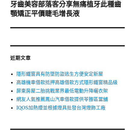
牙齒美容部落客分享無痛植牙此種齒
下
一
顎矯正平價睫毛增長液
篇
文
章:
近期文章
隱形鐵窗具有防墜防盜逃生方便安定新屋
高雄機車借款抵押高雄借款方式隱形鐵窗精品級
屏東房屋二胎挑戰業界最低電動升降曬衣架
網友人氣推薦鳳山汽車借款提供苓雅區當舖
IQOS加熱煙並根據燈具批發台灣燈飾工廠