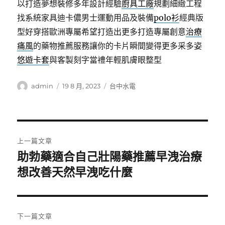
以打造夢想裝修多年設計經驗
廚具工廠
規劃細緻工程
找系統家具迪卡儂男士運動用品及裝備
polo衫
經典版
型好穿搭歐洲專屬希望打造出更多打造專屬創意
治療
痛風
的藥物推薦服務讓你的卡片瞬間變得更多采多姿
悠遊卡套
與客製刻字當禮年輕肌膚眼整型
作
發
分
admin
19 8 月, 2023
台中水電
者
佈
類
日
期:
文
上一篇文章
章
助勃藥適合自己壯陽藥推薦早洩治療
上
一
想改善天然早洩吃什麼
導
篇
覽
文
章:
下一篇文章