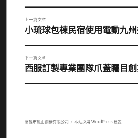
文
上一篇文章
章
小琉球包棟民宿使用電動九州
上
一
導
篇
覽
文
下一篇文章
章:
西服訂製專業團隊爪蓋矚目創
下
一
篇
文
章:
高雄市鳳山鋼構有限公司
本站採用 WordPress 建置