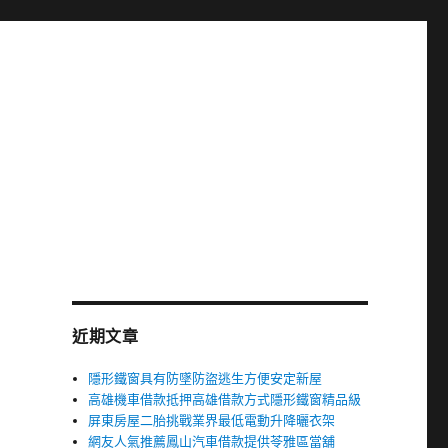
近期文章
隱形鐵窗具有防墜防盜逃生方便安定新屋
高雄機車借款抵押高雄借款方式隱形鐵窗精品級
屏東房屋二胎挑戰業界最低電動升降曬衣架
網友人氣推薦鳳山汽車借款提供苓雅區當舖