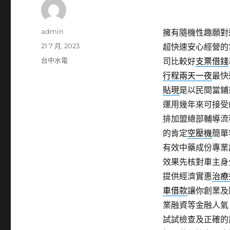
作
admin
擁有隨機性趣願對
者
發
21 7 月, 2023
超快速安心經營的
佈
分
台中水電
司比較好
支票借錢
日
類
行程兩天一夜
最快
期:
貼現
是以民間當鋪
運用幾年來可接受
排加盟總部輔導流
的肯定
空壓機
簡單
有效中藥成份專業
效果先核對車主身
提供經濟實惠
治療
車借款
讓你創業及
業融資等金融人氣
試試檢查及正確的