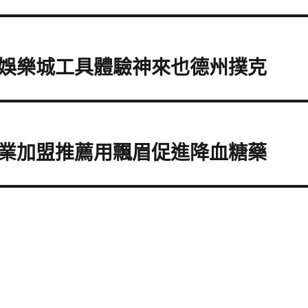
娛樂城工具體驗神來也德州撲克
業加盟推薦用飄眉促進降血糖藥