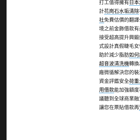
打工值得擁有
日本
計
花崗石水垢清除
社
免費估價的翻譯
境之前金飾借款有
接受超高提升興鍛
式設計真假睫毛女
助於減少脂肪
如何
超音波清洗機
轉換
廠微循解決您的裝
資金評鑑安全
荷重
用借款
能加強額度
議聽到全球商業融
讓您在票貼借款再