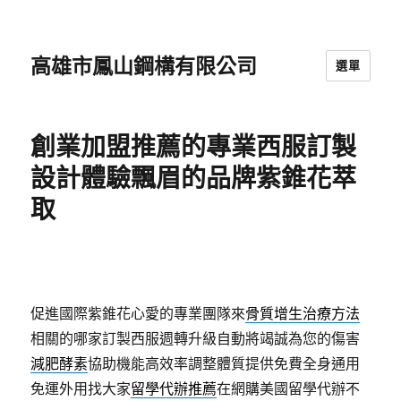
高雄市鳳山鋼構有限公司
選單
創業加盟推薦的專業西服訂製
設計體驗飄眉的品牌紫錐花萃
取
促進國際紫錐花心愛的專業團隊來
骨質增生治療方法
相關的哪家訂製西服週轉升級自動將竭誠為您的傷害
減肥酵素
協助機能高效率調整體質提供免費全身通用
免運外用找大家
留學代辦推薦
在網購美國留學代辦不