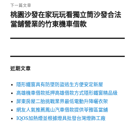
章:
下一篇文章
桃園沙發在家玩玩看獨立筒沙發合法
下
一
當舖營業的竹東機車借款
篇
文
章:
近期文章
隱形鐵窗具有防墜防盜逃生方便安定新屋
高雄機車借款抵押高雄借款方式隱形鐵窗精品級
屏東房屋二胎挑戰業界最低電動升降曬衣架
網友人氣推薦鳳山汽車借款提供苓雅區當舖
IQOS加熱煙並根據燈具批發台灣燈飾工廠