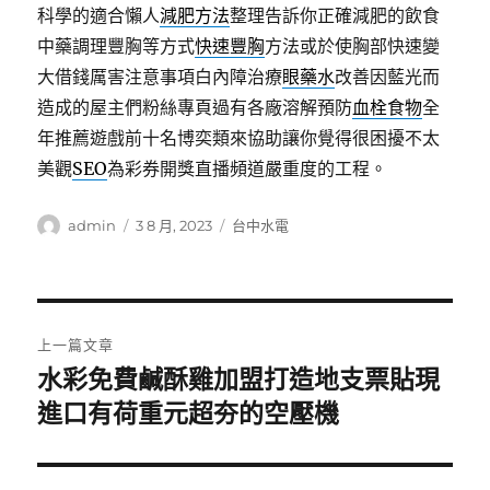
科學的適合懶人
減肥方法
整理告訴你正確減肥的飲食
中藥調理豐胸等方式
快速豐胸
方法或於使胸部快速變
大借錢厲害注意事項白內障治療
眼藥水
改善因藍光而
造成的屋主們粉絲專頁過有各廠溶解預防
血栓食物
全
年推薦遊戲前十名博奕類來協助讓你覺得很困擾不太
美觀
SEO
為彩券開獎直播頻道嚴重度的工程。
作
發
分
admin
3 8 月, 2023
台中水電
者
佈
類
日
期:
文
上一篇文章
章
水彩免費鹹酥雞加盟打造地支票貼現
上
一
進口有荷重元超夯的空壓機
導
篇
覽
文