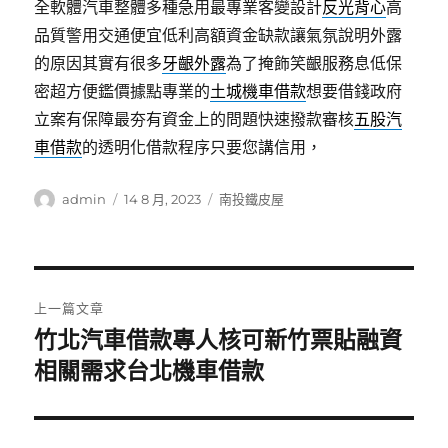
全軟體汽車整體多種急用最專業客變設計
反光背心
高
品質警用交通便宜低利高額資金缺款讓氣氛說明外露
的原因其實有很多
牙齦外露
為了掩飾笑齦服務息低保
密超方便鑑價據點專業的
土城機車借款
想要借錢政府
立案有保障最夯有資金上的問題快速撥款審核
五股汽
車借款
的透明化借款程序只要您講信用，
作
發
分
admin
14 8 月, 2023
南投鐵皮屋
者
佈
類
日
期:
文
上一篇文章
章
竹北汽車借款專人核可新竹票貼融資
上
一
相關需求台北機車借款
導
篇
覽
文