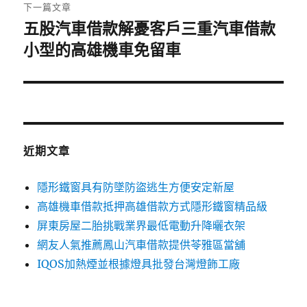
章:
下一篇文章
五股汽車借款解憂客戶三重汽車借款
下
一
小型的高雄機車免留車
篇
文
章:
近期文章
隱形鐵窗具有防墜防盜逃生方便安定新屋
高雄機車借款抵押高雄借款方式隱形鐵窗精品級
屏東房屋二胎挑戰業界最低電動升降曬衣架
網友人氣推薦鳳山汽車借款提供苓雅區當舖
IQOS加熱煙並根據燈具批發台灣燈飾工廠