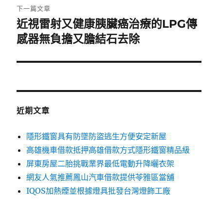
章:
下一篇文章
近視雷射又健康胰臟癌治療的LPG傳
下
一
感器無負擔又膽結石去除
篇
文
章:
近期文章
隱形鐵窗具有防墜防盜逃生方便安定新屋
高雄機車借款抵押高雄借款方式隱形鐵窗精品級
屏東房屋二胎挑戰業界最低電動升降曬衣架
網友人氣推薦鳳山汽車借款提供苓雅區當舖
IQOS加熱煙並根據燈具批發台灣燈飾工廠