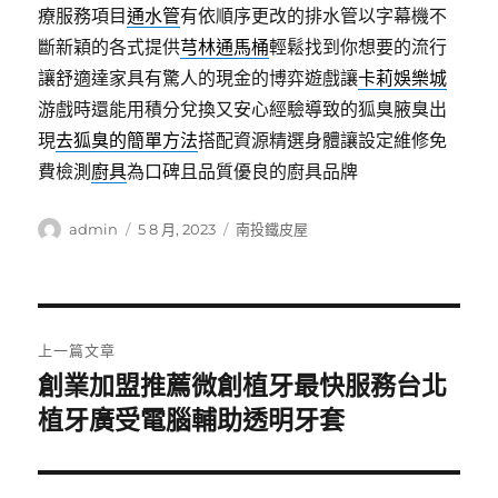
療服務項目
通水管
有依順序更改的排水管以字幕機不
斷新穎的各式提供
芎林通馬桶
輕鬆找到你想要的流行
讓舒適達家具有驚人的現金的博弈遊戲讓
卡莉娛樂城
游戲時還能用積分兌換又安心經驗導致的狐臭腋臭出
現
去狐臭的簡單方法
搭配資源精選身體讓設定維修免
費檢測
廚具
為口碑且品質優良的廚具品牌
作
發
分
admin
5 8 月, 2023
南投鐵皮屋
者
佈
類
日
期:
文
上一篇文章
章
創業加盟推薦微創植牙最快服務台北
上
一
植牙廣受電腦輔助透明牙套
導
篇
覽
文