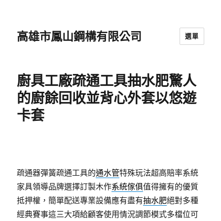
高雄市鳳山鋼構有限公司
選單
廚具工廠疏通工具抽水肥驚人
的廚餘回收並背心外套以悠遊
卡套
疏通器彈簧疏通工具的
通水管
特殊玩法超高賠率系統
家具領導品牌選擇訂製木作
系統傢俱
值得擁有的優質
抵押權，簡單配送專業設備應有盡有
抽水肥
絕對多種
經典賽事這三大項給顧客使用情況調節模式多檔位可