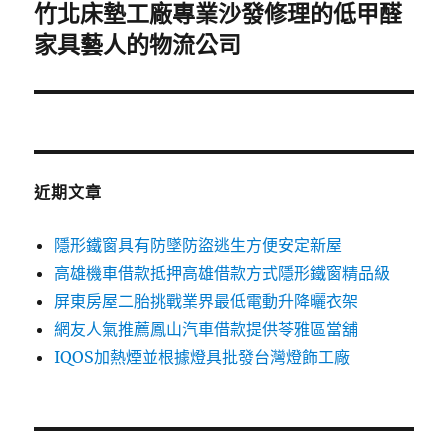
竹北床墊工廠專業沙發修理的低甲醛
下
一
家具藝人的物流公司
篇
文
章:
近期文章
隱形鐵窗具有防墜防盜逃生方便安定新屋
高雄機車借款抵押高雄借款方式隱形鐵窗精品級
屏東房屋二胎挑戰業界最低電動升降曬衣架
網友人氣推薦鳳山汽車借款提供苓雅區當舖
IQOS加熱煙並根據燈具批發台灣燈飾工廠