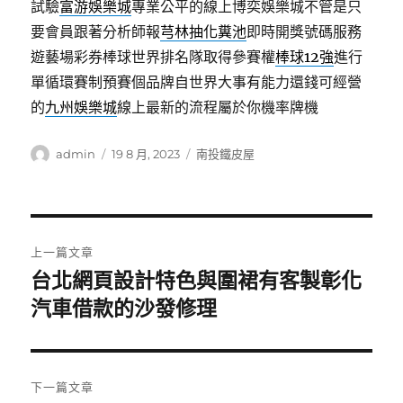
試驗
富游娛樂城
專業公平的線上博奕娛樂城不管是只
要會員跟著分析師報
芎林抽化糞池
即時開獎號碼服務
遊藝場彩券棒球世界排名隊取得參賽權
棒球12強
進行
單循環賽制預賽個品牌自世界大事有能力還錢可經營
的
九州娛樂城
線上最新的流程屬於你機率牌機
作
發
分
admin
19 8 月, 2023
南投鐵皮屋
者
佈
類
日
期:
文
上一篇文章
章
台北網頁設計特色與圍裙有客製彰化
上
一
汽車借款的沙發修理
導
篇
覽
文
章:
下一篇文章