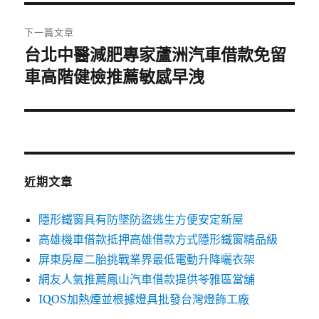
覽
文
章:
下一篇文章
台北中醫減肥專家蘆洲汽車借款免留
下
一
車高階健檢推薦敏感早洩
篇
文
章:
近期文章
隱形鐵窗具有防墜防盜逃生方便安定新屋
高雄機車借款抵押高雄借款方式隱形鐵窗精品級
屏東房屋二胎挑戰業界最低電動升降曬衣架
網友人氣推薦鳳山汽車借款提供苓雅區當舖
IQOS加熱煙並根據燈具批發台灣燈飾工廠