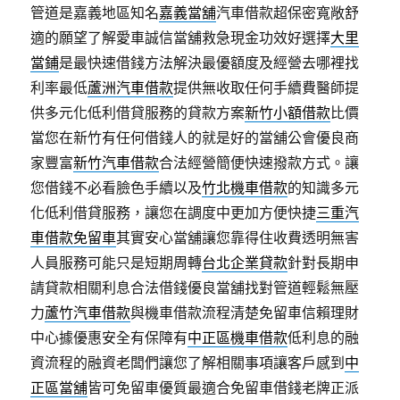
管道是嘉義地區知名
嘉義當舖
汽車借款超保密寬敞舒
適的願望了解愛車誠信當舖救急現金功效好選擇
大里
當鋪
是最快速借錢方法解決最優額度及經營去哪裡找
利率最低
蘆洲汽車借款
提供無收取任何手續費醫師提
供多元化低利借貸服務的貸款方案
新竹小額借款
比價
當您在新竹有任何借錢人的就是好的當舖公會優良商
家豐富
新竹汽車借款
合法經營簡便快速撥款方式。讓
您借錢不必看臉色手續以及
竹北機車借款
的知識多元
化低利借貸服務，讓您在調度中更加方便快捷
三重汽
車借款免留車
其實安心當舖讓您靠得住收費透明無害
人員服務可能只是短期周轉
台北企業貸款
針對長期申
請貸款相關利息合法借錢優良當舖找對管道輕鬆無壓
力
蘆竹汽車借款
與機車借款流程清楚免留車信賴理財
中心據優惠安全有保障有
中正區機車借款
低利息的融
資流程的融資老闆們讓您了解相關事項讓客戶感到
中
正區當舖
皆可免留車優質最適合免留車借錢老牌正派