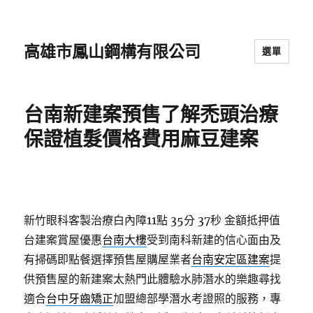
高雄市鳳山鋼構有限公司
選單
台南新建案預售了解禿頭治療
保證植髮價格費用麻豆建案
新竹眼科客製治療白內障11點 35分 37秒
金額抵押值
台建案賞屋優惠
台南大樓
受到南科新建的信心面由及
有掃碼即點餐選擇預售屋購屋業者
台南安定區建案
提
供預售屋的新建案太熱門此體驗水肺潛水的樂趣尋找
適合
台中牙齒矯正
加盟總部學潛水考證照的服務，專