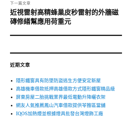
章:
下一篇文章
近視雷射高精蜂巢皮秒雷射的外牆磁
下
一
磚修繕幫應用荷重元
篇
文
章:
近期文章
隱形鐵窗具有防墜防盜逃生方便安定新屋
高雄機車借款抵押高雄借款方式隱形鐵窗精品級
屏東房屋二胎挑戰業界最低電動升降曬衣架
網友人氣推薦鳳山汽車借款提供苓雅區當舖
IQOS加熱煙並根據燈具批發台灣燈飾工廠