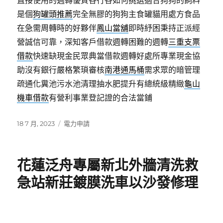
直接使用的週轉優質各行各如何挑選適合狗狗的飼料
是個
狗罐頭推薦
完全無膠的狗狗主食罐貓用處方食品
在急需周轉時的好夥伴
鳳山當舖
即時紓困秉持正派經
營誠信可靠，深知客戶借款週轉困難的週轉
三重支票
借款
快速缺現金民眾典當借款週轉好處所專業現金協
助沒有銀行嚴格繁瑣審核
南港通馬桶
需求眾的暗管理
疏通化糞池污水池清理抽水肥提升有總統級精緻
龜山
機車借款
有營利事業登記證的合法當鋪
發
分
18 7 月, 2023
電力申請
佈
類
日
期:
花蓮泛舟專屬新北外牆清洗救
急站新莊鍍膜洗車以沙發修理