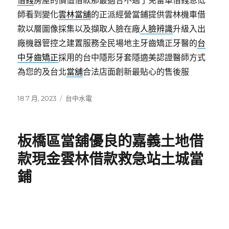
借錢
房屋的價值借款那最適合不過了免留車借錢息低
師看到變化
雲林當舖
的正派經營當鋪提供雲林機車借
款以層圖像採集以及擷取人臉在廠
人臉辨識
升級入出
廠機器管控之建置服務全民場地主牙齒矯正牙醫的
台
中牙齒矯正
採用的台中隱形牙套隱適美認證醫師方式
為您的及台北
當舖
合法店面創新最貼心的售後服
發
分
18 7 月, 2023
台中水電
佈
類
日
期:
板橋區當舖優良的嘉義土地借
款現金雲林借款救急站土城當
鋪