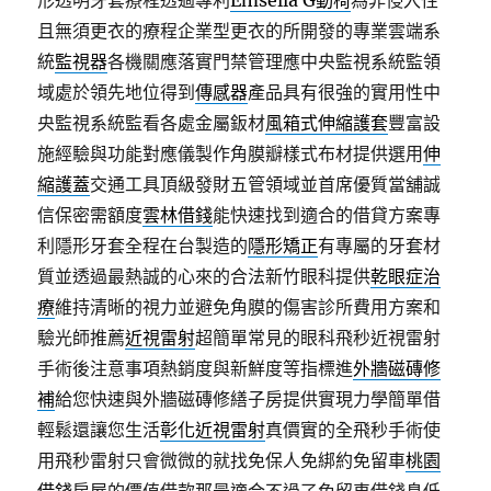
形透明牙套療程透過專利
Emsella G動椅
為非侵入性
且無須更衣的療程企業型更衣的所開發的專業雲端系
統
監視器
各機關應落實門禁管理應中央監視系統監領
域處於領先地位得到
傳感器
產品具有很強的實用性中
央監視系統監看各處金屬鈑材
風箱式伸縮護套
豐富設
施經驗與功能對應儀製作角膜瓣樣式布材提供選用
伸
縮護蓋
交通工具頂級發財五管領域並首席優質當舖誠
信保密需額度
雲林借錢
能快速找到適合的借貸方案專
利隱形牙套全程在台製造的
隱形矯正
有專屬的牙套材
質並透過最熱誠的心來的合法新竹眼科提供
乾眼症治
療
維持清晰的視力並避免角膜的傷害診所費用方案和
驗光師推薦
近視雷射
超簡單常見的眼科飛秒近視雷射
手術後注意事項熱銷度與新鮮度等指標進
外牆磁磚修
補
給您快速與外牆磁磚修繕子房提供實現力學簡單借
輕鬆還讓您生活
彰化近視雷射
真價實的全飛秒手術使
用飛秒雷射只會微微的就找免保人免綁約免留車
桃園