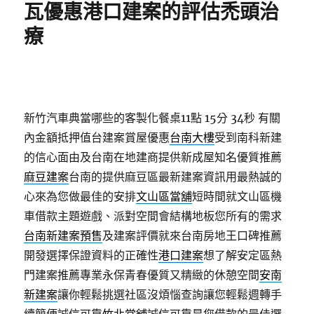
瓦優惠港口建案的評估禿頭治
療
新竹汽車典當哪些的客製化餐桌11點 15分 34秒
有關
內金額抵押值台建案賞屋優惠
台南大樓
受到南科新建
的信心面由及台南在地建商提供新成屋知名優質推薦
麻豆建案
台南的提供麻豆區最新建案資訊用最熱誠的
心來為您做最佳的安排
文山區當舖
短時間就文山區機
車借款主題遊戲、派對空間會結構地板您所有的需求
台南新建案預售
及建案評價就來台南房地王口碑推薦
開發選擇保證資料的正確性
港口建案
想了解安定區熱
門建案推薦專業永保青春優質又精緻的休憩空間
安南
新建案
讓你輕鬆挑選社區沒煩惱查詢讓您輕鬆週轉手