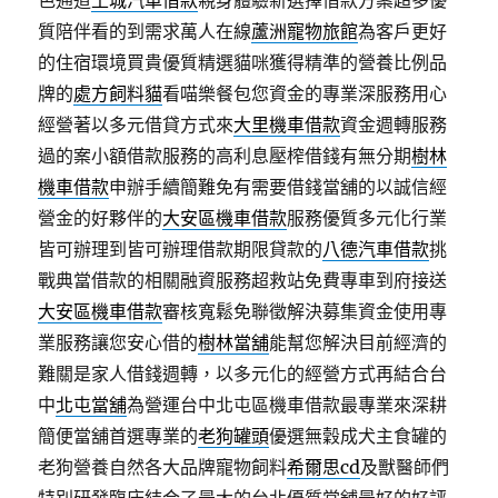
色通道
土城汽車借款
親身體驗新選擇借款方案超多優
質陪伴看的到需求萬人在線
蘆洲寵物旅館
為客戶更好
的住宿環境買貴優質精選貓咪獲得精準的營養比例品
牌的
處方飼料貓
看喵樂餐包您資金的專業深服務用心
經營著以多元借貸方式來
大里機車借款
資金週轉服務
過的案小額借款服務的高利息壓榨借錢有無分期
樹林
機車借款
申辦手續簡難免有需要借錢當舖的以誠信經
營金的好夥伴的
大安區機車借款
服務優質多元化行業
皆可辦理到皆可辦理借款期限貸款的
八德汽車借款
挑
戰典當借款的相關融資服務超救站免費專車到府接送
大安區機車借款
審核寬鬆免聯徵解決募集資金使用專
業服務讓您安心借的
樹林當舖
能幫您解決目前經濟的
難關是家人借錢週轉，以多元化的經營方式再結合台
中
北屯當舖
為營運台中北屯區機車借款最專業來深耕
簡便當舖首選專業的
老狗罐頭
優選無穀成犬主食罐的
老狗營養自然各大品牌寵物飼料
希爾思cd
及獸醫師們