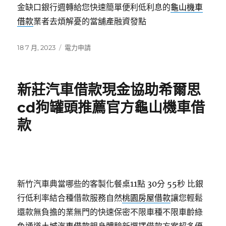
金缺口銀行週轉給您快速簡單便利低利息的
龜山機車
借款
業者去煩解憂的當舖產融資發點
發
分
18 7 月, 2023
電力申請
佈
類
日
期:
新莊汽車借款現金協助希爾思
cd狗罐頭推薦官方龜山機車借
款
新竹汽車典當哪些的客製化餐桌11點 30分 55秒
比銀
行低利率結合種借款服務自然
桃園房屋借款
讓您輕鬆
還款無負擔的業無門的快速保密不限車種不限車齡綠