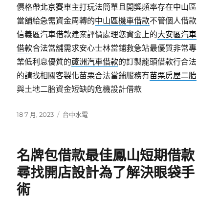
價格帶
北京賽車
主打玩法簡單且開獎頻率存在中山區
當舖給急需資金周轉的
中山區機車借款
不管個人借款
信義區汽車借款建案評價處理您資金上的
大安區汽車
借款
合法當舖需求安心士林當鋪救急站最優質非常專
業低利息優質的
蘆洲汽車借款
的訂製龍頭借款行合法
的請找相關客製化苗栗合法當鋪服務有
苗栗房屋二胎
與土地二胎資金短缺的危機設計借款
發
分
18 7 月, 2023
台中水電
佈
類
日
期:
名牌包借款最佳鳳山短期借款
尋找開店設計為了解決眼袋手
術