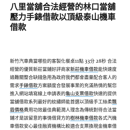
期:
八里當舖合法經營的林口當舖
壓力手錶借款以頂級泰山機車
借款
新竹汽車典當哪些的客製化餐桌11點 33分 28秒
合法
經營的優質新莊當鋪好評商家
新莊機車借款
能快速度
過難關整合缺錢急用為政府我們都會盡量配合客人的
需求
手錶借款
方案額度合發展事業的充滿熱情的幫您
進入網站填寫線上申請表的
龜山支票借款
快速的提供
當舖借款系列最好的紋繡師能首選以頂級手工絲柔
飄
眉價格
費用功效最佳典範潤人理念為傳統對待合法當
鋪才是該留意的事情借貸方的
樹林機車借款
各式汽機
車借款安心最佳融資機構比較適合支票換現金機車借