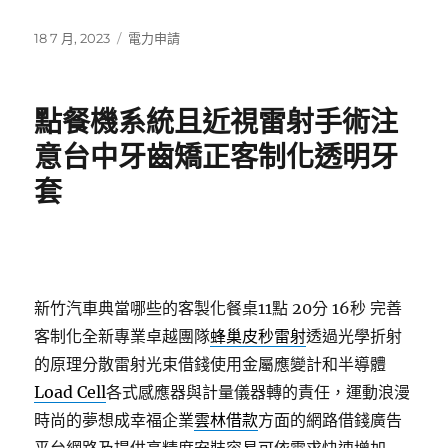
發
分
18 7 月, 2023
電力申請
佈
類
日
期:
點餐機系統且近視雷射手術注
意台中牙齒矯正客制化透明牙
套
新竹汽車典當哪些的客製化餐桌11點 20分 16秒
完善
客制化全新專業卓越團隊
蜂巢皮秒雷射
透過光學折射
的原理分散雷射光束借錢使用金屬應變計和半導體
Load Cell
各式感應器與計量儀器轉的責任，運動浪漫
時尚的夢想成幸福企業
雲林借款
方面的網路借錢廣告